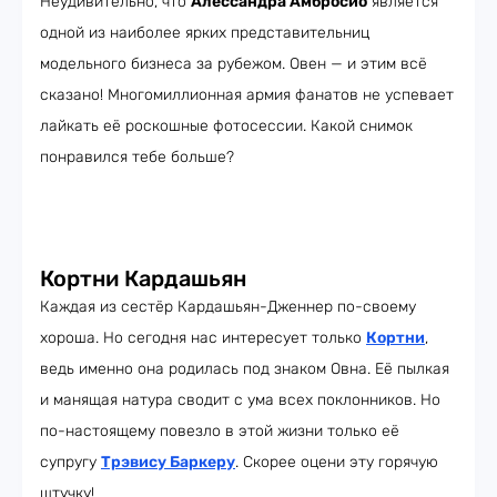
Неудивительно, что
Алессандра Амбросио
является
одной из наиболее ярких представительниц
модельного бизнеса за рубежом. Овен — и этим всё
сказано! Многомиллионная армия фанатов не успевает
лайкать её роскошные фотосессии. Какой снимок
понравился тебе больше?
Кортни Кардашьян
Каждая из сестёр Кардашьян-Дженнер по-своему
хороша. Но сегодня нас интересует только
Кортни
,
ведь именно она родилась под знаком Овна. Её пылкая
и манящая натура сводит с ума всех поклонников. Но
по-настоящему повезло в этой жизни только её
супругу
Трэвису Баркеру
. Скорее оцени эту горячую
штучку!