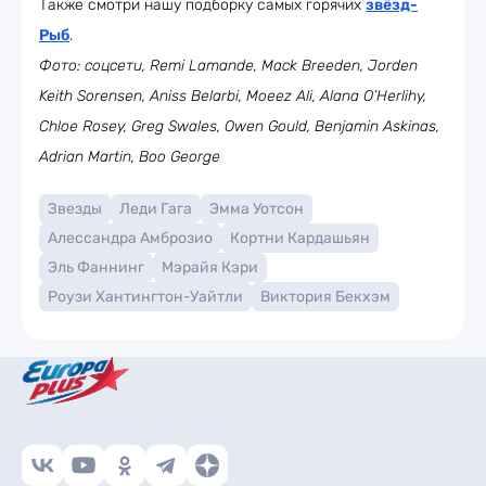
Также смотри нашу подборку самых горячих
звёзд-
Рыб
.
Фото: соцсети, Remi Lamande, Mack Breeden, Jorden
Keith Sorensen, Aniss Belarbi, Moeez Ali, Alana O’Herlihy,
Chloe Rosey, Greg Swales, Owen Gould, Benjamin Askinas,
Adrian Martin, Boo George
Звезды
Леди Гага
Эмма Уотсон
Алессандра Амброзио
Кортни Кардашьян
Эль Фаннинг
Мэрайя Кэри
Роузи Хантингтон-Уайтли
Виктория Бекхэм