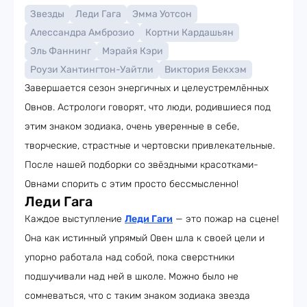
Звезды
Леди Гага
Эмма Уотсон
Алессандра Амброзио
Кортни Кардашьян
Эль Фаннинг
Мэрайя Кэри
Роузи Хантингтон-Уайтли
Виктория Бекхэм
Завершается сезон энергичных и целеустремлённых
Овнов. Астрологи говорят, что люди, родившиеся под
этим знаком зодиака, очень уверенные в себе,
творческие, страстные и чертовски привлекательные.
После нашей подборки со звёздными красотками-
Овнами спорить с этим просто бессмысленно!
Леди Гага
Каждое выступление
Леди Гаги
— это пожар на сцене!
Она как истинный упрямый Овен шла к своей цели и
упорно работала над собой, пока сверстники
подшучивали над ней в школе. Можно было не
сомневаться, что с таким знаком зодиака звезда