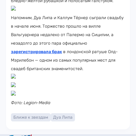
бледно-жёлтой рубашкой и полосатым галстуком.
Напомним, Дуа Липа и Каллум Тёрнер сыграли свадьбу
в начале июня. Торжество прошло на вилле
Вальгуарнера недалеко от Палермо на Сицилии, а
незадолго до этого пара официально
зарегистрировала брак
в лондонской ратуше Олд-
Мэрилебон — одном из самых популярных мест для
свадеб британских знаменитостей.
Фото: Legion-Media
Ближе к звездам
Дуа Липа