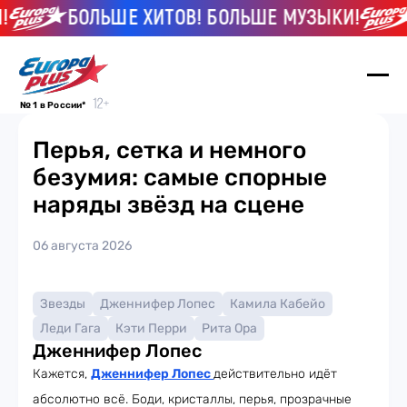
БОЛЬШЕ ХИТОВ! БОЛЬШЕ МУЗЫКИ!
№ 1 в России*
Перья, сетка и немного
безумия: самые спорные
наряды звёзд на сцене
06 августа 2026
Звезды
Дженнифер Лопес
Камила Кабейо
Леди Гага
Кэти Перри
Рита Ора
Дженнифер Лопес
Кажется,
Дженнифер Лопес
действительно идёт
абсолютно всё. Боди, кристаллы, перья, прозрачные