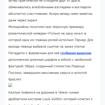
актёр практически не отходили друг от друга,
обменивались влюблёнными взглядами и выглядели
абсолютно счастливыми. Искры между ними заметны
даже через экран!
Молодожёны посетили нью-йоркскую премьеру
романтической комедии «Только на одну ночь», в
которой одну из главных ролей исполнил Тёрнер. Для
выхода певица выбрала сшитое на заказ платье
Ferragamo с фирменным для неё
глубоким вырезом
,
дополненное длинным шарфом и юбкой с необычной
фактурой. Образ, созданный стилистом Лоренцо
Посокко, завершили массивные серьги и золотой
браслет.
Каллум появился на дорожке в тёмно-синем
двубортном костюме Louis Vuitton, который сочетал с