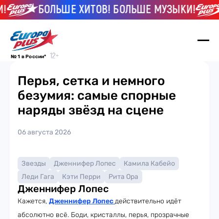
БОЛЬШЕ ХИТОВ! БОЛЬШЕ МУЗЫКИ!
№ 1 в России*
Перья, сетка и немного
безумия: самые спорные
наряды звёзд на сцене
06 августа 2026
Звезды
Дженнифер Лопес
Камила Кабейо
Леди Гага
Кэти Перри
Рита Ора
Дженнифер Лопес
Кажется,
Дженнифер Лопес
действительно идёт
абсолютно всё. Боди, кристаллы, перья, прозрачные