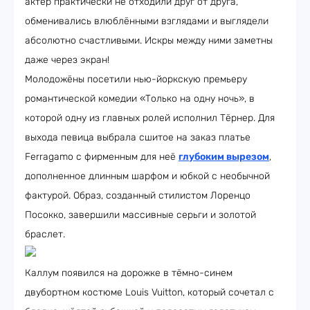
актёр практически не отходили друг от друга,
обменивались влюблёнными взглядами и выглядели
абсолютно счастливыми. Искры между ними заметны
даже через экран!
Молодожёны посетили нью-йоркскую премьеру
романтической комедии «Только на одну ночь», в
которой одну из главных ролей исполнил Тёрнер. Для
выхода певица выбрала сшитое на заказ платье
Ferragamo с фирменным для неё
глубоким вырезом
,
дополненное длинным шарфом и юбкой с необычной
фактурой. Образ, созданный стилистом Лоренцо
Посокко, завершили массивные серьги и золотой
браслет.
Каллум появился на дорожке в тёмно-синем
двубортном костюме Louis Vuitton, который сочетал с