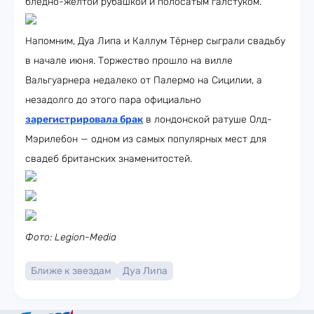
бледно-жёлтой рубашкой и полосатым галстуком.
Напомним, Дуа Липа и Каллум Тёрнер сыграли свадьбу
в начале июня. Торжество прошло на вилле
Вальгуарнера недалеко от Палермо на Сицилии, а
незадолго до этого пара официально
зарегистрировала брак
в лондонской ратуше Олд-
Мэрилебон — одном из самых популярных мест для
свадеб британских знаменитостей.
Фото: Legion-Media
Ближе к звездам
Дуа Липа