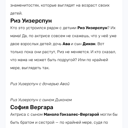
знаменитостях, которые выглядят на возраст своих
детей.
Риз Уизерспун
Кто это устроился рядом с детьми
Риз Уизерспун
? Их
мама! Да, по актрисе совсем не скажешь, что у неё уже
двое взрослых детей: дочь
Ава
и сын
Дикон
. Вот
только пока они растут, Риз не меняется. И кто сказал,
что мама не может быть подругой? Или по крайней
мере, выглядеть так.
Риз Уизерспун с дочерью Авой
Риз Уизерспун с сыном Диконом
София Вергара
Актриса с сыном
Маноло Гонзалес-Вергарой
могли бы
быть братом и сестрой — по крайней мере, судя по