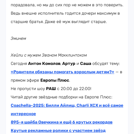
порадовала, но мы до сих пор не можем в это поверить.
Ведь внешне исполнитель годится дочери максимум в
старшие братья. Даже её муж выглядит старше.
Эминем
Хейли с мужем Эваном Макклинтоком
Сегодня
Антон Комолов
,
Артур
и
Саша
обсудят тему:
«Родители обязаны помогать взрослым детям?»
— в
прямом эфире
Европы Плюс
.
Не пропусти шоу
РАШ
с 20:00 до 22:00!
Читай другие звёздные подборки на Европе Плюс:
Coachella-2025: Билли Айлиш, Charli XCX и всё самое
интересное
895-я шайба Овечкина и ещё 6 крутых рекордов
Крутые рекламные ролики с участием звёзд