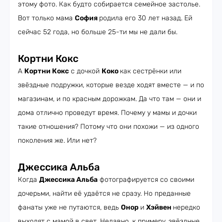
этому фото. Как будто собирается семейное застолье.
Вот только мама
София
родила его 30 лет назад. Ей
сейчас 52 года, но больше 25-ти мы не дали бы.
Кортни Кокс
А
Кортни Кокс
с дочкой
Коко
как сестрёнки или
звёздные подружки, которые везде ходят вместе — и по
магазинам, и по красным дорожкам. Да что там — они и
дома отлично проведут время. Почему у мамы и дочки
такие отношения? Потому что они похожи — из одного
поколения же. Или нет?
Джессика Альба
Когда
Джессика Альба
фотографируется со своими
дочерьми, найти её удаётся не сразу. Но преданные
фанаты уже не путаются, ведь
Онор
и
Хэйвен
нередко
выходят с мамой в свет. Недавно, к примеру, звёздные