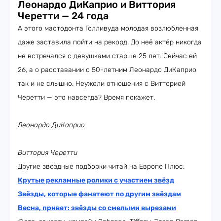
Леонардо ДиКаприо и Виттория
Черетти — 24 года
А этого мастодонта Голливуда молодая возлюбленная
даже заставила пойти на рекорд. До неё актёр никогда
не встречался с девушками старше 25 лет. Сейчас ей
26, а о расставании с 50-летним Леонардо ДиКаприо
так и не слышно. Неужели отношения с Витторией
Черетти — это навсегда? Время покажет.
Леонардо ДиКаприо
Виттория Черетти
Другие звёздные подборки читай на Европе Плюс:
Крутые рекламные ролики с участием звёзд
Звёзды, которые фанатеют по другим звёздам
Весна, привет: звёзды со смелыми вырезами