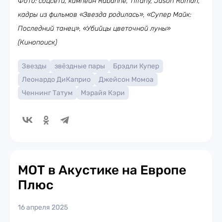
Фото: соцсети, кампейн Rabanne, Tiffany, Jason Roman,
кадры из фильмов «Звезда родилась», «Супер Майк:
Последний танец», «Убийцы цветочной луны»
(Кинопоиск)
Звезды
звёздные пары
Брэдли Купер
Леонардо ДиКаприо
Джейсон Момоа
Ченнинг Татум
Мэрайя Кэри
МОТ в Акустике на Европе
Плюс
16 апреля 2025