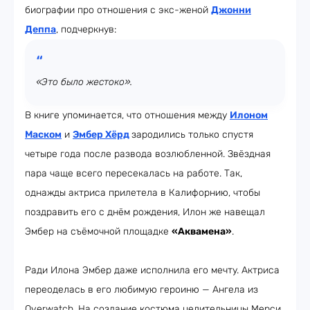
биографии про отношения с экс-женой
Джонни
Деппа
, подчеркнув:
«Это было жестоко».
В книге упоминается, что отношения между
Илоном
Маском
и
Эмбер Хёрд
зародились только спустя
четыре года после развода возлюбленной. Звёздная
пара чаще всего пересекалась на работе. Так,
однажды актриса прилетела в Калифорнию, чтобы
поздравить его с днём рождения, Илон же навещал
Эмбер на съёмочной площадке
«Аквамена»
.
Ради Илона Эмбер даже исполнила его мечту. Актриса
переоделась в его любимую героиню — Ангела из
Overwatch. На создание костюма целительницы Мерси