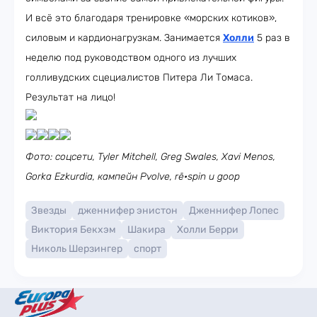
И всё это благодаря тренировке «морских котиков»,
силовым и кардионагрузкам. Занимается
Холли
5 раз в
неделю под руководством одного из лучших
голливудских сцециалистов Питера Ли Томаса.
Результат на лицо!
Фото: соцсети, Tyler Mitchell, Greg Swales, Xavi Menos,
Gorka Ezkurdia, кампейн Pvolve, rē•spin и goop
Звезды
дженнифер энистон
Дженнифер Лопес
Виктория Бекхэм
Шакира
Холли Берри
Николь Шерзингер
спорт