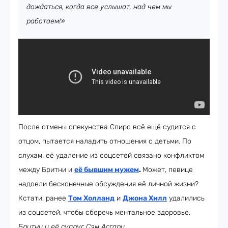
дождаться, когда все услышат, над чем мы
работаем!»
После отмены опекунства Спирс всё ещё судится с
отцом, пытается наладить отношения с детьми. По
слухам, её удаление из соцсетей связано конфликтом
между Бритни и
её бывшим мужем
.
Может, певице
надоели бесконечные обсуждения её личной жизни?
Кстати, ранее
Том Холланд
и
Джона Хилл
удалились
из соцсетей, чтобы сберечь ментальное здоровье.
Бритни и её супруг Сэм Асгари