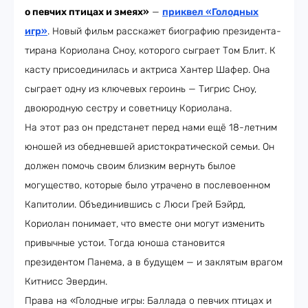
о певчих птицах и змеях»
—
приквел «Голодных
игр»
. Новый фильм расскажет биографию президента-
тирана Кориолана Сноу, которого сыграет Том Блит. К
касту присоединилась и актриса Хантер Шафер. Она
сыграет одну из ключевых героинь — Тигрис Сноу,
двоюродную сестру и советницу Кориолана.
На этот раз он предстанет перед нами ещё 18-летним
юношей из обедневшей аристократической семьи. Он
должен помочь своим близким вернуть былое
могущество, которые было утрачено в послевоенном
Капитолии. Объединившись с Люси Грей Бэйрд,
Кориолан понимает, что вместе они могут изменить
привычные устои. Тогда юноша становится
президентом Панема, а в будущем — и заклятым врагом
Китнисс Эвердин.
Права на «Голодные игры: Баллада о певчих птицах и