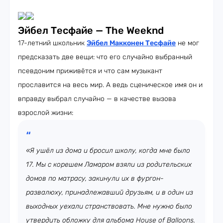
Эйбел Тесфайе — The Weeknd
17-летний школьник
Эйбел Макконен Тесфайе
не мог
предсказать две вещи: что его случайно выбранный
псевдоним приживётся и что сам музыкант
прославится на весь мир. А ведь сценическое имя он и
вправду выбрал случайно — в качестве вызова
взрослой жизни:
«Я ушёл из дома и бросил школу, когда мне было
17. Мы с корешем Ламаром взяли из родительских
домов по матрасу, закинули их в фургон-
развалюху, принадлежавший друзьям, и в один из
выходных уехали странствовать. Мне нужно было
утвердить обложку для альбома House of Balloons.