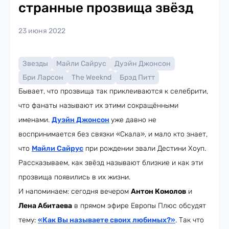
странные прозвища звёзд
23 июня 2022
Звезды
Майли Сайрус
Дуэйн Джонсон
Бри Ларсон
The Weeknd
Брэд Питт
Бывает, что прозвища так приклеиваются к селебрити,
что фанаты называют их этими сокращёнными
именами.
Дуэйн Джонсон
уже давно не
воспринимается без связки «Скала», и мало кто знает,
что
Майли Сайрус
при рождении звали Дестини Хоуп.
Рассказываем, как звёзд называют близкие и как эти
прозвища появились в их жизни.
И напоминаем: сегодня вечером
Антон Комолов
и
Лена Абитаева
в прямом эфире Европы Плюс обсудят
тему:
«Как Вы называете своих любимых?»
. Так что