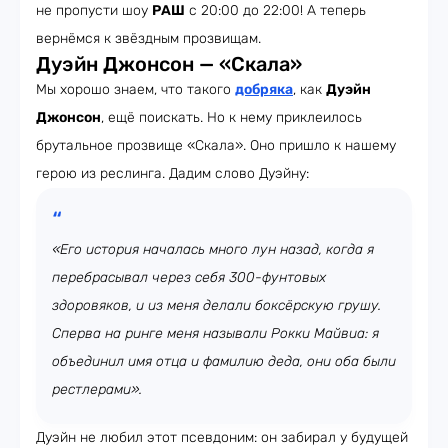
не пропусти шоу
РАШ
с 20:00 до 22:00! А теперь
вернёмся к звёздным прозвищам.
Дуэйн Джонсон — «Скала»
Мы хорошо знаем, что такого
добряка
, как
Дуэйн
Джонсон
, ещё поискать. Но к нему приклеилось
брутальное прозвище «Скала». Оно пришло к нашему
герою из реслинга. Дадим слово Дуэйну:
«Его история началась много лун назад, когда я
перебрасывал через себя 300-фунтовых
здоровяков, и из меня делали боксёрскую грушу.
Сперва на ринге меня называли Рокки Майвиа: я
объединил имя отца и фамилию деда, они оба были
рестлерами».
Дуэйн не любил этот псевдоним: он забирал у будущей