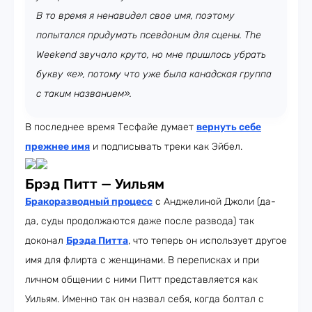
В то время я ненавидел свое имя, поэтому
попытался придумать псевдоним для сцены. The
Weekend звучало круто, но мне пришлось убрать
букву «e», потому что уже была канадская группа
с таким названием».
В последнее время Тесфайе думает
вернуть себе
прежнее имя
и подписывать треки как Эйбел.
Брэд Питт — Уильям
Бракоразводный процесс
с Анджелиной Джоли (да-
да, суды продолжаются даже после развода) так
доконал
Брэда Питта
, что теперь он использует другое
имя для флирта с женщинами. В переписках и при
личном общении с ними Питт представляется как
Уильям. Именно так он назвал себя, когда болтал с