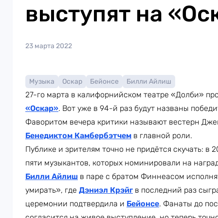
выступят на «Ос
23 марта 2022
Музыка
Оскар
Бейонсе
Билли Айлиш
27-го марта в калифорнийском театре «Долби» пр
«Оскар»
. Вот уже в 94-й раз будут названы побед
Фаворитом вечера критики называют вестерн Дже
Бенедиктом Камбербэтчем
в главной роли.
Публике и зрителям точно не придётся скучать: в 
пяти музыкантов, которых номинировали на награ
Билли Айлиш
в паре с братом Финнеасом исполня
умирать», где
Дэниэл Крэйг
в последний раз сыг
церемонии подтвердила и
Бейонсе
. Фанаты до по
согласится на живое выступление, но теперь точно