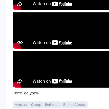
Фото: соцсети
Музыка
Оскар
Бейонсе
Билли Айлиш