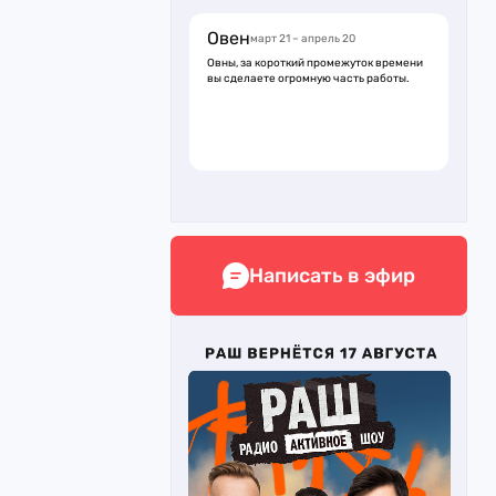
Овен
март 21 – апрель 20
Овны, за короткий промежуток времени
вы сделаете огромную часть работы.
Написать в эфир