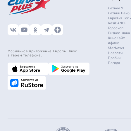
Летнее У
Летний Вайб
ЕвроХит Топ 
ResiDANCE
Гороскоп
Бизнес-ланч
КиноКайф
Афиша
StarNews
Мобильное приложение Европы Плюс
Новости
в твоем телефоне.
Пробки
Погода