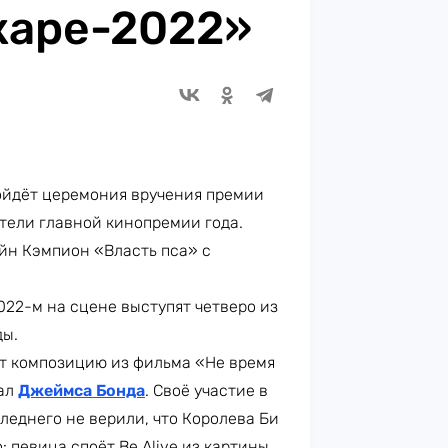
каре-2022»
ойдёт церемония вручения премии
ители главной кинопремии года.
йн Кэмпион «Власть пса» с
2022-м на сцене выступят четверо из
ды.
т композицию из фильма «Не время
рал
Джеймса Бонда
. Своё участие в
следнего не верили, что Королева Би
: певица споёт Be Alive из картины