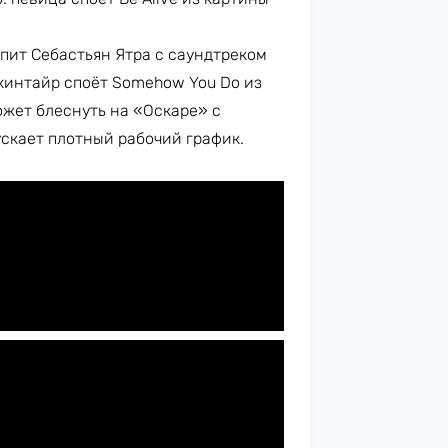
пит Себастьян Ятра с саундтреком
акинтайр споёт Somehow You Do из
ожет блеснуть на «Оскаре» с
скает плотный рабочий график.