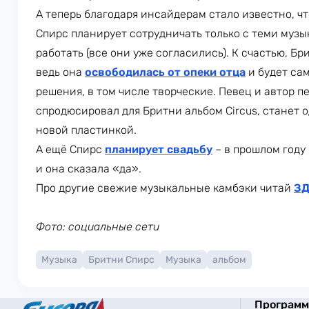
А теперь благодаря инсайдерам стало известно, ч
Спирс планирует сотрудничать только с теми музы
работать (все они уже согласились). К счастью, Б
ведь она
освободилась от опеки отца
и будет са
решения, в том числе творческие. Певец и автор п
спродюсировал для Бритни альбом Circus, станет о
новой пластинкой.
А ещё Спирс
планирует свадьбу
– в прошлом году
и она сказала «да».
Про другие свежие музыкальные камбэки читай
ЗД
Фото: социальные сети
Музыка
Бритни Спирс
Музыка
альбом
Програм