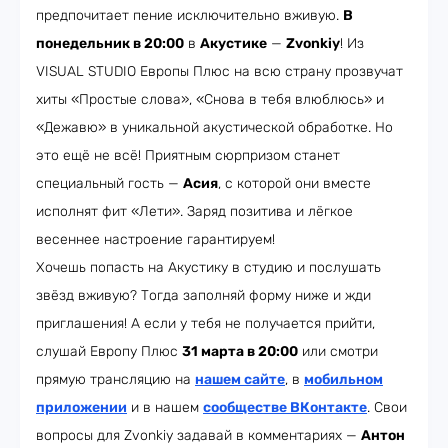
предпочитает пение исключительно вживую.
В
понедельник в 20:00
в
Акустике
—
Zvonkiy
! Из
VISUAL STUDIO Европы Плюс на всю страну прозвучат
хиты «Простые слова», «Снова в тебя влюблюсь» и
«Дежавю» в уникальной акустической обработке. Но
это ещё не всё! Приятным сюрпризом станет
специальный гость —
Асия
, с которой они вместе
исполнят фит «Лети». Заряд позитива и лёгкое
весеннее настроение гарантируем!
Хочешь попасть на Акустику в студию и послушать
звёзд вживую? Тогда заполняй форму ниже и жди
приглашения! А если у тебя не получается прийти,
слушай Европу Плюс
31 марта в 20:00
или смотри
прямую трансляцию на
нашем сайте
, в
мобильном
приложении
и в нашем
сообществе ВКонтакте
. Свои
вопросы для Zvonkiy задавай в комментариях —
Антон