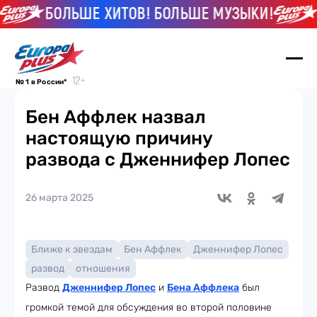
БОЛЬШЕ ХИТОВ! БОЛЬШЕ МУЗЫКИ!
Б
№ 1 в России*
Бен Аффлек назвал
настоящую причину
развода с Дженнифер Лопес
26 марта 2025
Ближе к звездам
Бен Аффлек
Дженнифер Лопес
развод
отношения
Развод
Дженнифер Лопес
и
Бена Аффлека
был
громкой темой для обсуждения во второй половине