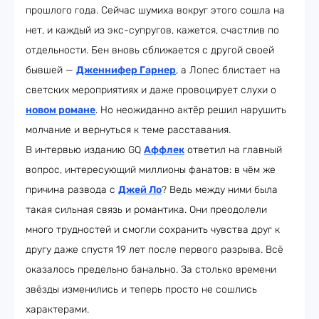
прошлого года. Сейчас шумиха вокруг этого сошла на
нет, и каждый из экс-супругов, кажется, счастлив по
отдельности. Бен вновь сближается с другой своей
бывшей —
Дженнифер Гарнер
, а Лопес блистает на
светских мероприятиях и даже провоцирует слухи о
новом романе
. Но неожиданно актёр решил нарушить
молчание и вернуться к теме расставания.
В интервью изданию GQ
Аффлек
ответил на главный
вопрос, интересующий миллионы фанатов: в чём же
причина развода с
Джей Ло
? Ведь между ними была
такая сильная связь и романтика. Они преодолели
много трудностей и смогли сохранить чувства друг к
другу даже спустя 19 лет после первого разрыва. Всё
оказалось предельно банально. За столько времени
звёзды изменились и теперь просто не сошлись
характерами.