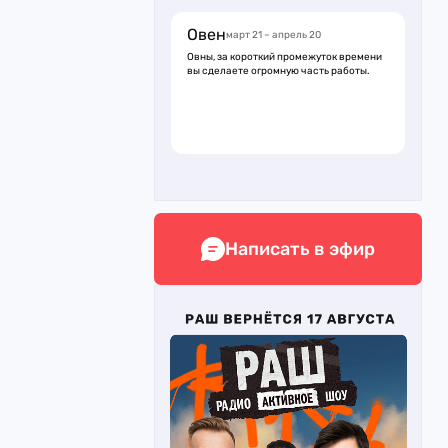
Овен
март 21 – апрель 20
Овны, за короткий промежуток времени
вы сделаете огромную часть работы.
Написать в эфир