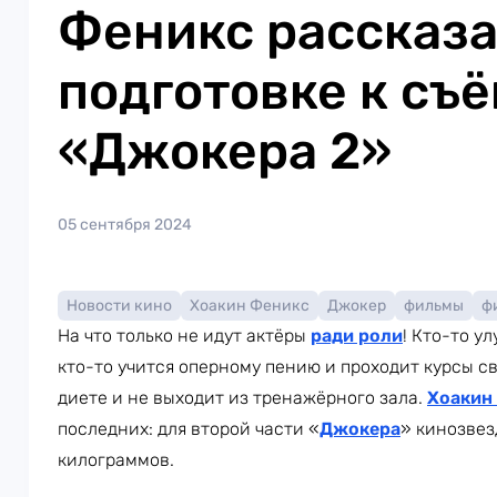
Феникс рассказа
подготовке к съ
«Джокера 2»
05 сентября 2024
Новости кино
Хоакин Феникс
Джокер
фильмы
ф
На что только не идут актёры
ради роли
! Кто-то у
кто-то учится оперному пению и проходит курсы св
диете и не выходит из тренажёрного зала.
Хоакин
последних: для второй части «
Джокера
» кинозвез
килограммов.