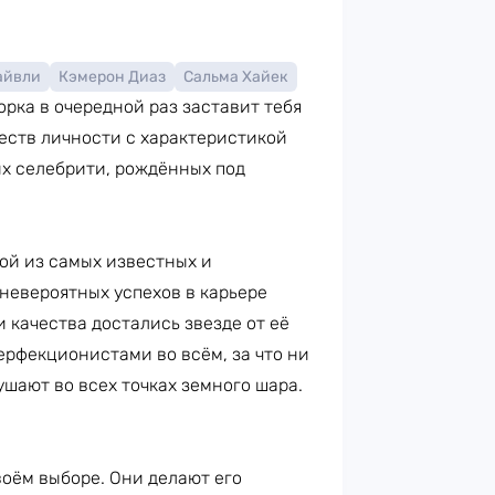
айвли
Кэмерон Диаз
Сальма Хайек
орка в очередной раз заставит тебя
честв личности с характеристикой
их селебрити, рождённых под
ой из самых известных и
невероятных успехов в карьере
и качества достались звезде от её
перфекционистами во всём, за что ни
ушают во всех точках земного шара.
воём выборе. Они делают его