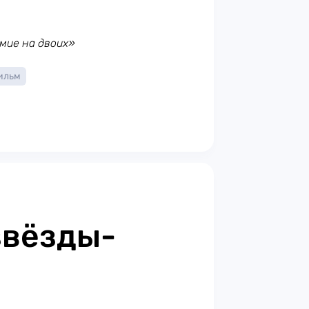
мие на двоих»
ильм
звёзды-