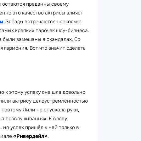
и остаются преданны своему
менно это качество актрисы влияет
ом
. Звёзды встречаются несколько
 самых крепких парочек шоу-бизнеса.
не были замешаны в скандалах. Со
я гармония. Вот что значит сделать
о к этому успеху она шла довольно
елили актрису целеустремлённостью
 поэтому Лили не опускала руки,
на прослушиваниях. К слову,
, но успех пришёл к ней только в
ериале
«Ривердейл»
.