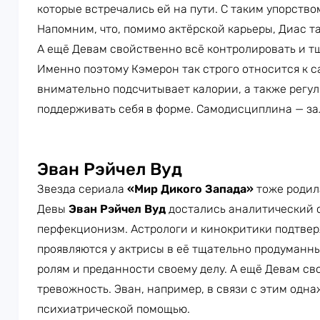
которые встречались ей на пути. С таким упорство
Напомним, что, помимо актёрской карьеры, Диас т
А ещё Девам свойственно всё контролировать и т
Именно поэтому Кэмерон так строго относится к с
внимательно подсчитывает калории, а также регул
поддерживать себя в форме. Самодисциплина — зал
Эван Рэйчел Вуд
Звезда сериала
«Мир Дикого Запада»
тоже родила
Девы
Эван Рэйчел Вуд
достались аналитический с
перфекционизм. Астрологи и кинокритики подтвер
проявляются у актрисы в её тщательно продуманны
ролям и преданности своему делу. А ещё Девам с
тревожность. Эван, например, в связи с этим одн
психиатрической помощью.