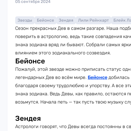
05 сентября 2024
Звезды
Бейонсе
Зендея
Лили Рейнхарт
Блейк Л
Сезон прекрасных Дев в самом разгаре. Наша подб
поверить в астрологию, ведь такие совпадения ка
знака зодиака вряд ли бывают. Собрали самых ярк
влиянием этого зодиакального созвездия.
Бейонсе
Пожалуй, этой звезде можно приписать статус одн
легендарных Дев во всём мире.
Бейонсе
добилась 
благодаря своему трудолюбию и упорству. А все эт
знака зодиака. Ведь Девы, как правило, остаются 
возьмутся. Начала петь — так пусть твою музыку сл
Зендея
Астрологи говорят, что Девы всегда постоянны в с