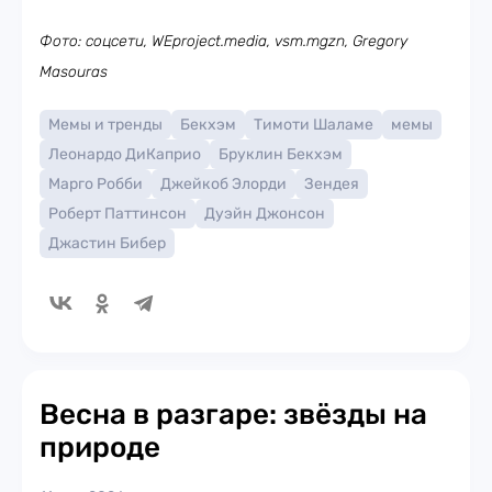
Фото: соцсети, WEproject.media, vsm.mgzn, Gregory
Masouras
Мемы и тренды
Бекхэм
Тимоти Шаламе
мемы
Леонардо ДиКаприо
Бруклин Бекхэм
Марго Робби
Джейкоб Элорди
Зендея
Роберт Паттинсон
Дуэйн Джонсон
Джастин Бибер
Весна в разгаре: звёзды на
природе