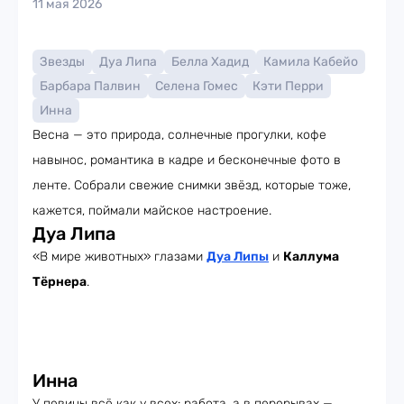
11 мая 2026
Звезды
Дуа Липа
Белла Хадид
Камила Кабейо
Барбара Палвин
Селена Гомес
Кэти Перри
Инна
Весна — это природа, солнечные прогулки, кофе
навынос, романтика в кадре и бесконечные фото в
ленте. Собрали свежие снимки звёзд, которые тоже,
кажется, поймали майское настроение.
Дуа Липа
«В мире животных» глазами
Дуа Липы
и
Каллума
Тёрнера
.
Инна
У певицы всё как у всех: работа, а в перерывах —