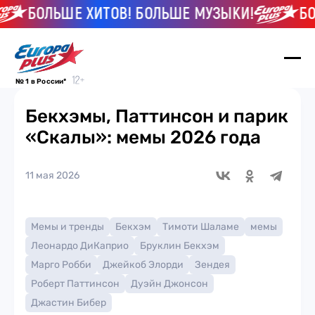
БОЛЬШЕ ХИТОВ! БОЛЬШЕ МУЗЫКИ!
БОЛ
№ 1 в России*
Бекхэмы, Паттинсон и парик
«Скалы»: мемы 2026 года
11 мая 2026
Мемы и тренды
Бекхэм
Тимоти Шаламе
мемы
Леонардо ДиКаприо
Бруклин Бекхэм
Марго Робби
Джейкоб Элорди
Зендея
Роберт Паттинсон
Дуэйн Джонсон
Джастин Бибер