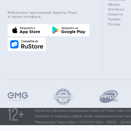
Афиша
StarNews
Мобильное приложение Европы Плюс
Новости
в твоем телефоне.
Пробки
Погода
Средство массовой информации «Европа Плюс» зарегистр
службой по надзору в сфере связи, информационных тех
*Mediascope, Radio Index – РОССИЯ 100К+, ИЮЛЬ - ДЕКАБР