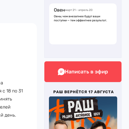
Овен
март 21 – апрель 20
Овны, чем внезапнее будут ваши
поступки — тем эффектнее результат.
Написать в эфир
на
с 18 по 31
ринять
телей
й день.