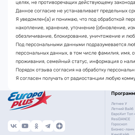
целях, не противоречащих действующему законод
Данное согласие не устанавливает предельных ср
Я уведомлен(а) и понимаю, что под обработкой пе
накопление, хранение, уточнение (обновление, изм
обезличивание, блокирование, уничтожение и люб
Под персональными данными подразумевается люб
персональных данных, в том числе фамилия, имя, о
проживания, семейный статус, информация о нали
Порядок отзыва согласия на обработку персональ
Я согласен получать от радиостанции любую ком
Програм
Летнее У
Летний Вайб
ЕвроХит Топ 
ResiDANCE
Гороскоп
Бизнес-ланч
КиноКайф