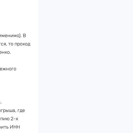
именимо). В
ся, то проход
енко.
нежного
.
грыша, где
опию 2-х
вить ИНН