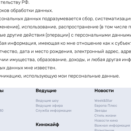
ательству РФ.
оков обработки данных.
рсональных данных подразумевается сбор, систематизаци
енение), использование, распространение (в том числе п
ые другие действия (операции) с персональными данным
ая информация, имеющая ко мне отношение как к субъек
тчество, дата и место рождения, электронный адрес, адр
чии имущества, образование, доходы, и любая другая ин
ных данных мне известен.
муникацию, использующую мои персональные данные.
мы
Ведущие
Новости
Ведущие шоу
Week&Star
Ведущие эфира
Европа Плюс
40
Служба информации
Звезды
Стиль жизни
Новости кино
Кинокайф
Важная информация
Розыгрыши