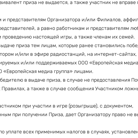
вивалент приза не выдается, а также участник не вправе
м и представителям Организатора и/или Филиалов, афф
редставителей, а равно работникам и представителям лю
 проведению настоящей игры, а также членам их семей.
 выдаче приза тем лицам, которые ранее становились поб
ором и/или в эфире радиостанций, на интернет-сайтах, 
рируемых и/или поддерживаемых ООО «Европейская медиа
О «Европейская медиа группа» лицами.
обедителю в выдаче приза, в случае не предоставления П
 Правилах, а также в случае сообщения Участником лож
тником при участии в игре (розыгрыше), с документом,
ным при получении Приза, дает Организатору право не в
по уплате всех применимых налогов в случаях, установле