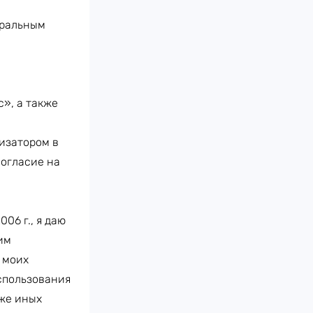
еральным
», а также
изатором в
согласие на
06 г., я даю
им
 моих
спользования
кже иных