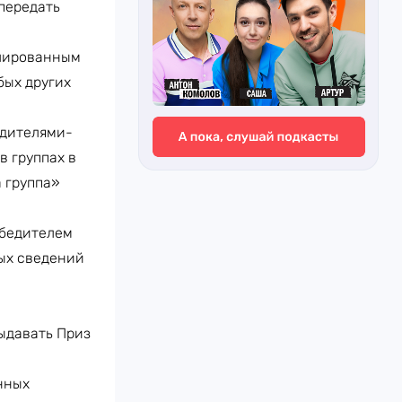
 передать
илированным
бых других
едителями-
в группах в
 группа»
обедителем
ных сведений
ыдавать Приз
нных