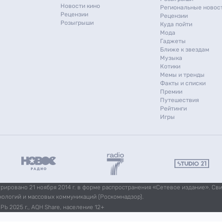
Новости кино
Региональные новос
Рецензии
Рецензии
Розыгрыши
Куда пойти
Мода
Гаджеты
Ближе к звездам
Музыка
Котики
Мемы и тренды
Факты и списки
Премии
Путешествия
Рейтинги
Игры
ировано 21 ноября 2014 г. в форме распространения «Сетевое издание». Св
нологий и массовых коммуникаций (Роскомнадзор).
Ь 2025 г., AQH Share, население 12+