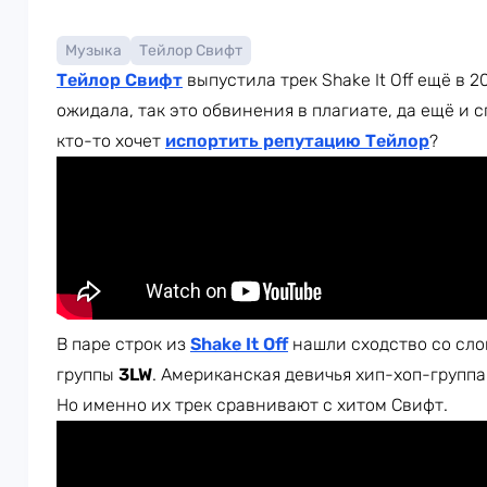
Музыка
Тейлор Свифт
Тейлор Свифт
выпустила трек Shake It Off ещё в 2
ожидала, так это обвинения в плагиате, да ещё и 
кто-то хочет
испортить репутацию Тейлор
?
В паре строк из
Shake It Off
нашли сходство со сл
группы
3LW
. Американская девичья хип-хоп-группа
Но именно их трек сравнивают с хитом Свифт.