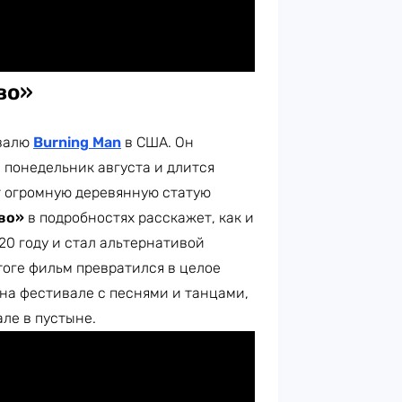
во
»
ивалю
Burning Man
в США. Он
 понедельник августа и длится
т огромную деревянную статую
тво»
в подробностях расскажет, как и
20 году и стал альтернативой
тоге фильм превратился в целое
на фестивале с песнями и танцами,
але в пустыне.