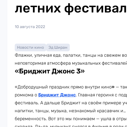
летних фестивал
10 августа 2022
Новости кино
Эд Ширан
Флажки, уличная еда, палатки, танцы на свежем во
неповторимая атмосфера музыкальных фестивалей
«
Бриджит Джонс 3
»
«Добродушный праздник прямо внутри кино
»
— так
ромкома о
Бриджит Джонс
. Главная героиня с по
фестиваль. А дальше Бриджит на своём примере учи
напитки, танцы, музыка, незнакомый красавчик и…
беременность. Вот это мы понимаем — ушла в отры
сходила. Да-да, музыкант снялся в фильме в роли 