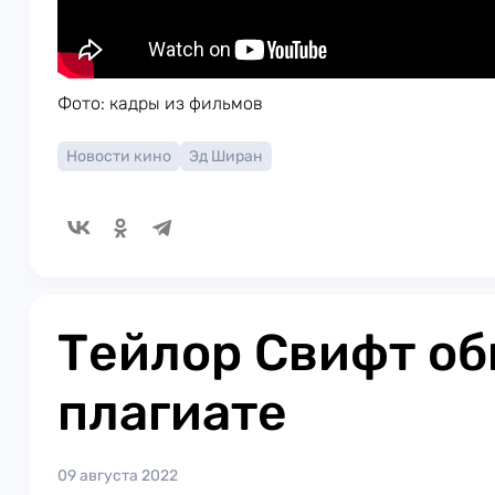
Фото: кадры из фильмов
Новости кино
Эд Ширан
Тейлор Свифт об
плагиате
09 августа 2022