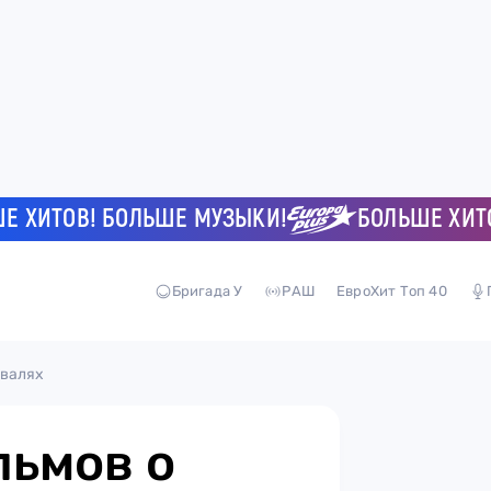
ТОВ! БОЛЬШЕ МУЗЫКИ!
БОЛЬШЕ ХИТОВ! 
Бригада У
РАШ
ЕвроХит Топ 40
ивалях
льмов о