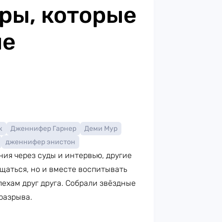
ры, которые
ые
к
Дженнифер Гарнер
Деми Мур
дженнифер энистон
ия через суды и интервью, другие
щаться, но и вместе воспитывать
пехам друг друга. Собрали звёздные
разрыва.