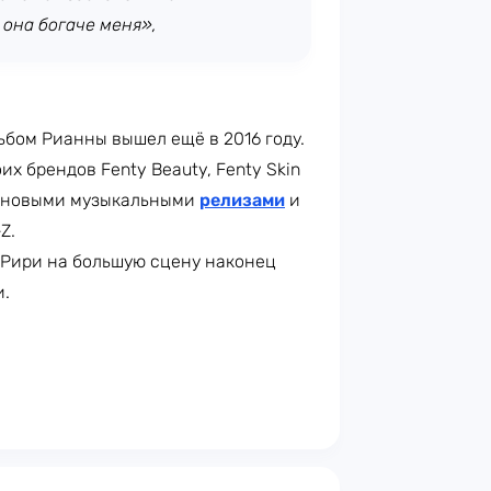
 она богаче меня»,
бом Рианны вышел ещё в 2016 году.
х брендов Fenty Beauty, Fenty Skin
ов новыми музыкальными
релизами
и
Z.
 Рири на большую сцену наконец
и.