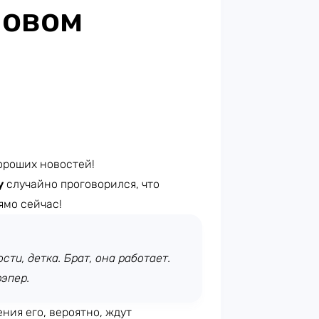
новом
ороших новостей!
y
случайно проговорился, что
ямо сейчас!
сти, детка. Брат, она работает.
рэпер.
ения его, вероятно, ждут