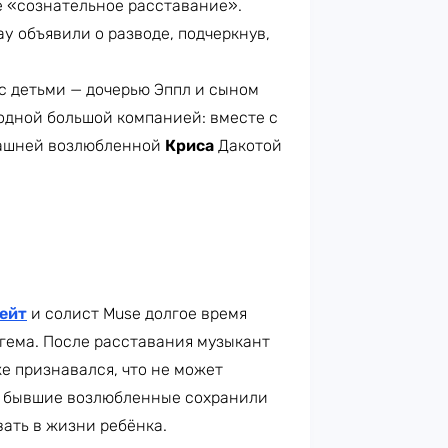
е «сознательное расставание».
ay объявили о разводе, подчеркнув,
с детьми — дочерью Эппл и сыном
одной большой компанией: вместе с
дашней возлюбленной
Криса
Дакотой
ейт
и солист Muse долгое время
гема. После расставания музыкант
же признавался, что не может
а, бывшие возлюбленные сохранили
ать в жизни ребёнка.