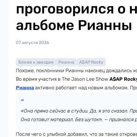
проговорился о 
альбоме Рианны
07 августа 2026
Ближе к звездам
Рианна
A$AP Rocky
Похоже, поклонники Рианны наконец дождались х
Во время участия в The Jason Lee Show
A$AP Rock
Рианна
активно работает над новым альбомом. Пр
«Она прямо сейчас в студии. Да, я это сказал. Про
Она готовит материал. Без шуток», — признался 
После чего с улыбкой добавил, что за такие откров