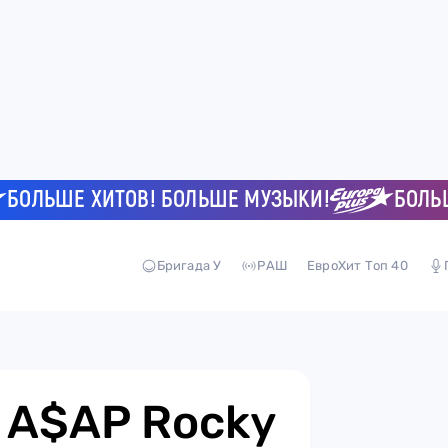
ЬШЕ ХИТОВ! БОЛЬШЕ МУЗЫКИ!
БОЛЬШЕ Х
Бригада У
РАШ
ЕвроХит Топ 40
: A$AP Rocky