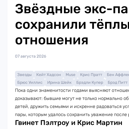
Звёздные экс-па
сохранили тёпл
отношения
07 августа 2026
Звезды
Кейт Хадсон
Muse
Крис Пратт
Бен Аффле
Брюс Уиллис
Ирина Шейк
Брэдли Купер
Брэд Питт
Пока одни знаменитости годами выясняют отношен
доказывают: бывшие могут не только нормально об
детей, дружить семьями и искренне радоваться ус
пары, которым удалось сохранить уважение после 
Гвинет Пэлтроу и Крис Мартин