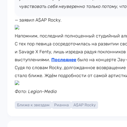
чувствовать себя неуверенно только потому, что
— заявил A$AP Rocky.
Напомним, последний полноценный студийный аль
С тех пор певица сосредоточилась на развитии свои
и Savage X Fenty, лишь изредка радуя поклонник
выступлениями.
Последнее
было на концерте Jay-
Судя по словам Rocky, долгожданное возвращение
стало ближе. Ждём подробности от самой артистк
Фото: Legion-Media
Ближе к звездам
Рианна
A$AP Rocky