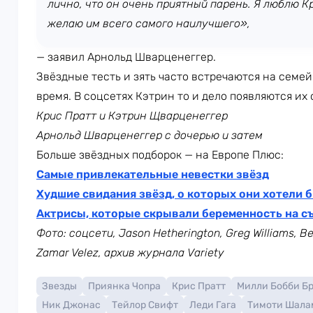
лично, что он очень приятный парень. Я люблю К
желаю им всего самого наилучшего»,
— заявил Арнольд Шварценеггер.
Звёздные тесть и зять часто встречаются на семе
время. В соцсетях Кэтрин то и дело появляются их
Крис Пратт и Кэтрин Щварценеггер
Арнольд Шварценеггер с дочерью и затем
Больше звёздных подборок — на Европе Плюс:
Самые привлекательные невестки звёзд
Худшие свидания звёзд, о которых они хотели 
Актрисы, которые скрывали беременность на с
Фото: соцсети,
Jason Hetherington,
Greg Williams, B
Zamar Velez, архив журнала Variety
Звезды
Приянка Чопра
Крис Пратт
Милли Бобби Б
Ник Джонас
Тейлор Свифт
Леди Гага
Тимоти Шала