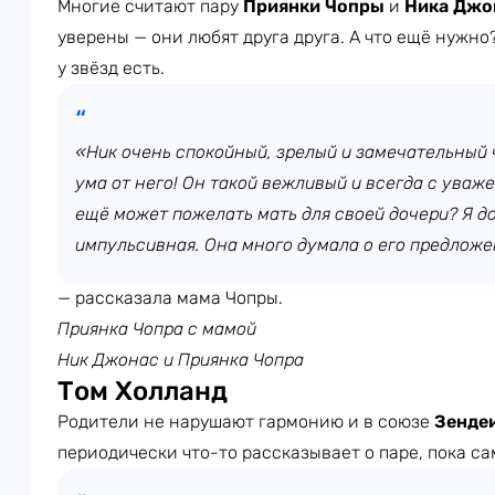
Многие считают пару
Приянки Чопры
и
Ника Джо
уверены — они любят друга друга. А что ещё нужно
у звёзд есть.
«Ник очень спокойный, зрелый и замечательный 
ума от него! Он такой вежливый и всегда с уваж
ещё может пожелать мать для своей дочери? Я д
импульсивная. Она много думала о его предложе
— рассказала мама Чопры.
Приянка Чопра с мамой
Ник Джонас и Приянка Чопра
Том Холланд
Родители не нарушают гармонию и в союзе
Зенде
периодически что-то рассказывает о паре, пока са