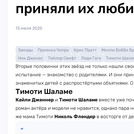
приняли их люб
13 июля 2025
Звезды
Приянка Чопра
Крис Пратт
Милли Бобби Б
Ник Джонас
Тейлор Свифт
Леди Гага
Тимоти Шала
Вторые половинки этих звёзд не только нашли сво
испытание — знакомство с родителями. И они при
знаменитых детей с распростёртыми объятиями. О 
Тимоти Шаламе
Кайли Дженнер
и
Тимоти Шаламе
вместе уже поч
роман актёра и модели не нравится, однако пара н
же мама Тимоти
Николь Флендер
в восторге от д