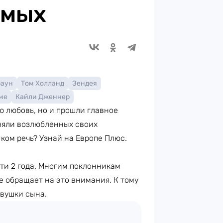
имых
раун
Том Холланд
Зендея
ме
Кайли Дженнер
ю любовь, но и прошли главное
няли возлюбленных своих
ком речь? Узнай на Европе Плюс.
ти 2 года. Многим поклонникам
е обращает на это внимания. К тому
евушки сына.