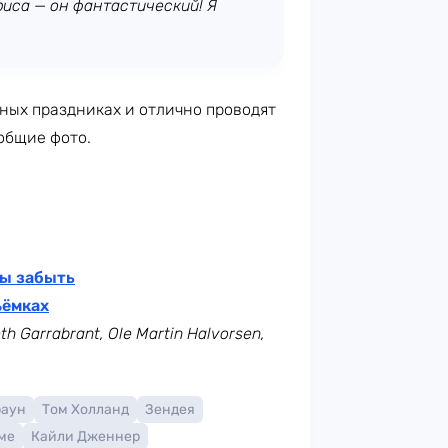
риса — он фантастический! Я
йных праздниках и отлично проводят
 общие фото.
бы забыть
ъёмках
eth Garrabrant, Ole Martin Halvorsen,
раун
Том Холланд
Зендея
ме
Кайли Дженнер