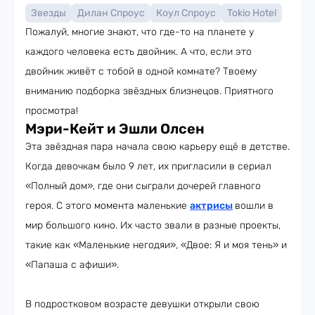
Звезды
Дилан Спроус
Коул Спроус
Tokio Hotel
Пожалуй, многие знают, что где-то на планете у
каждого человека есть двойник. А что, если это
двойник живёт с тобой в одной комнате? Твоему
вниманию подборка звёздных близнецов. Приятного
просмотра!
Мэри-Кейт и Эшли Олсен
Эта звёздная пара начала свою карьеру ещё в детстве.
Когда девочкам было 9 лет, их пригласили в сериал
«Полный дом», где они сыграли дочерей главного
героя. С этого момента маленькие
актрисы
вошли в
мир большого кино. Их часто звали в разные проекты,
такие как «Маленькие негодяи», «Двое: Я и моя тень» и
«Папаша с афиши».
В подростковом возрасте девушки открыли свою