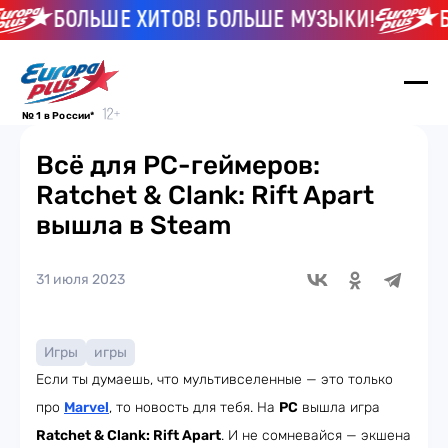
БОЛЬШЕ ХИТОВ! БОЛЬШЕ МУЗЫКИ!
БО
№ 1 в России*
Всё для PC-геймеров:
Ratchet & Clank: Rift Apart
вышла в Steam
31 июля 2023
Игры
игры
Если ты думаешь, что мультивселенные — это только
про
Marvel
, то новость для тебя. На
PC
вышла игра
Ratchet & Clank: Rift Apart
. И не сомневайся — экшена