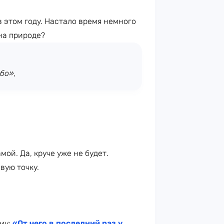
в этом году. Настало время немного
 на природе?
бо»,
ой. Да, круче уже не будет.
вую точку.
му:
«От чего в последний раз у