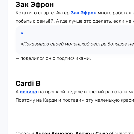
Зак Эфрон
Кстати, о спорте. Актёр
Зак Эфрон
много работал 
побыть с семьёй. А где лучше это сделать, если не
«Показываю своей маленькой сестре большое не
— поделился он с подписчиками.
Cardi B
А
певица
на прошлой неделе в третий раз стала мам
Поэтому на Карди и поставим эту маленькую краси
Сегодня
Антон Комолов
,
Артур
и
Саша
обсудят те