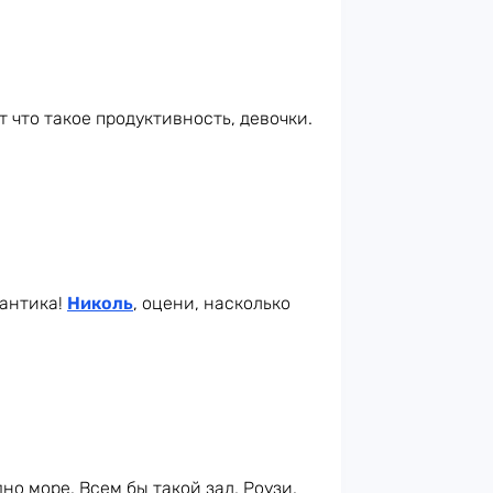
т что такое продуктивность, девочки.
мантика!
Николь
, оцени, насколько
но море. Всем бы такой зал, Роузи.