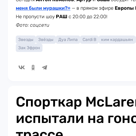
меня были мурашки?»
— в прямом эфире
Европы
Не пропусти шоу
РАШ
с 20:00 до 22:00!
Фото: соцсети
Звезды
Звёзды
Дуа Липа
Cardi B
ким кардашьян
Зак Эфрон
Спорткар McLare
испытали на гон
трассе