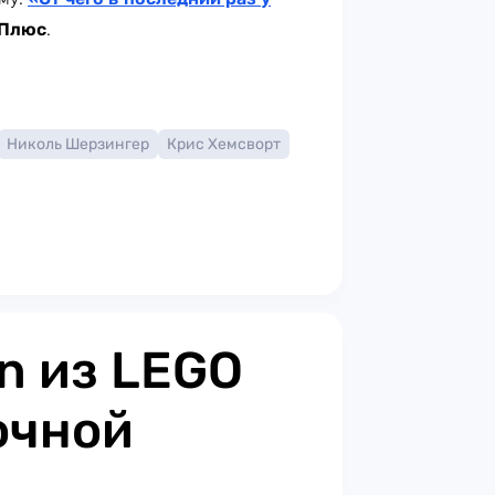
 Плюс
.
Николь Шерзингер
Крис Хемсворт
n из LEGO
очной