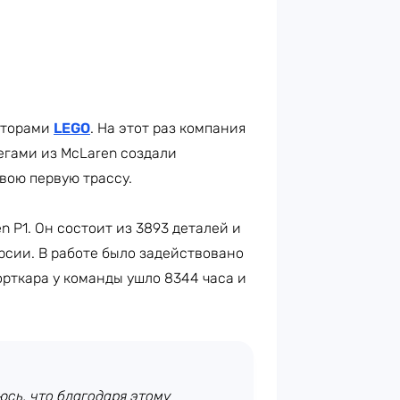
кторами
LEGO
. На этот раз компания
егами из McLaren создали
вою первую трассу.
 P1. Он состоит из 3893 деталей и
ерсии. В работе было задействовано
рткара у команды ушло 8344 часа и
юсь, что благодаря этому