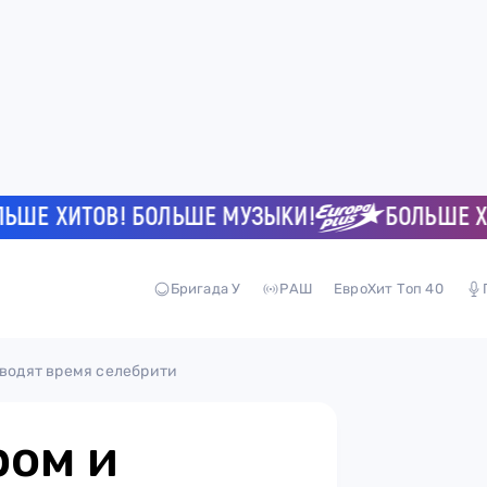
 ХИТОВ! БОЛЬШЕ МУЗЫКИ!
БОЛЬШЕ ХИТО
Бригада У
РАШ
ЕвроХит Топ 40
оводят время селебрити
ром и