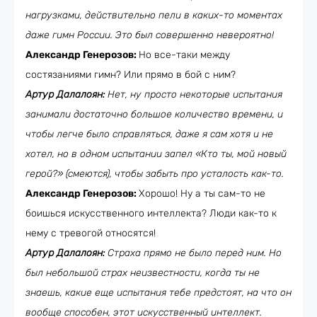
нагрузками, действительно пели в каких-то моментах
даже гимн России. Это был совершенно невероятно!
Александр Генерозов:
Но все-таки между
состязаниями гимн? Или прямо в бой с ним?
Артур Далалоян:
Нет, ну просто некоторые испытания
занимали достаточно большое количество времени, и
чтобы легче было справляться, даже я сам хотя и не
хотел, но в одном испытании запел «Кто ты, мой новый
герой?» (смеются), чтобы забыть про усталость как-то.
Александр Генерозов:
Хорошо! Ну а ты сам-то не
боишься искусственного интеллекта? Люди как-то к
нему с тревогой относятся!
Артур Далалоян:
Страха прямо не было перед ним. Но
был небольшой страх неизвестности, когда ты не
знаешь, какие еще испытания тебе предстоят, на что он
вообще способен, этот искусственный интеллект.