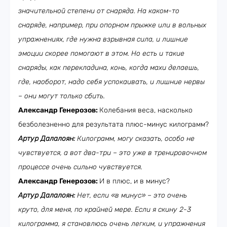
значительной степени от снаряда. На каком-то
снаряде, например, при опорном прыжке или в вольных
упражнениях, где нужна взрывная сила, и лишние
эмоции скорее помогают в этом. Но есть и такие
снаряды, как перекладина, конь, когда махи делаешь,
где, наоборот, надо себя успокаивать, и лишние нервы
– они могут только сбить.
Александр Генерозов:
Колебания веса, насколько
безболезненно для результата плюс-минус килограмм?
Артур Далалоян:
Килограмм, могу сказать, особо не
чувствуется, а вот два-три – это уже в тренировочном
процессе очень сильно чувствуется.
Александр Генерозов:
И в плюс, и в минус?
Артур Далалоян:
Нет, если «в минус» – это очень
круто, для меня, по крайней мере. Если я скину 2-3
килограмма, я становлюсь очень легким, и упражнения