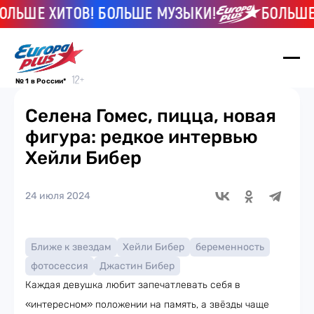
Е ХИТОВ! БОЛЬШЕ МУЗЫКИ!
БОЛЬШЕ ХИТ
№ 1 в России*
Селена Гомес, пицца, новая
фигура: редкое интервью
Хейли Бибер
24 июля 2024
Ближе к звездам
Хейли Бибер
беременность
фотосессия
Джастин Бибер
Каждая девушка любит запечатлевать себя в
«интересном» положении на память, а звёзды чаще