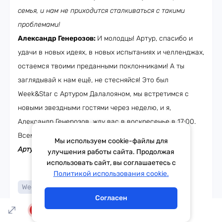
семья, и нам не приходится сталкиваться с такими
проблемами!
Александр Генерозов:
И молодцы! Артур, спасибо и
удачи в новых идеях, в новых испытаниях и челленджах,
остаемся твоими преданными поклонниками! А ты
заглядывай к нам ещё, не стесняйся! Это был
Week&Star с Артуром Далалояном, мы встретимся с
новыми звездными гостями через неделю, и я,
Александр Генерозов, жду вас в воскресенье в 17:00.
Всем пока!
Мы используем cookie-файлы для
Артур Далалоян:
Спасибо большое! Всем пока!
улучшения работы сайта. Продолжая
использовать сайт, вы соглашаетесь с
Тема дня
Гороскоп
Политикой использования cookie.
Week&Star
интервью
спорт
Согласен
LIVE