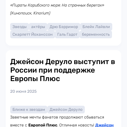
«Пираты Карибского моря: На странных берегах»
(Кинопоиск, Kinorium)
Звезды
актёры
Дрю Бэрримор
Блейк Лайвли
Скарлетт Йоханссон
Галь Гадот
беременность
Джейсон Деруло выступит в
России при поддержке
Европы Плюс
20 июня 2025
Ближе к звездам
Джейсон Деруло
Заветные мечты фанатов продолжают сбываться
вместе с
Европой Плюс
. Отличная новость!
Джейсон