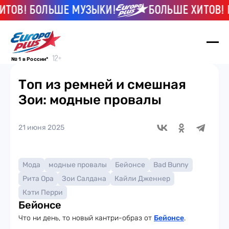
ОВ! БОЛЬШЕ МУЗЫКИ!
БОЛЬШЕ ХИТОВ! БО
№ 1 в России*
Топ из ремней и смешная
Зои: модные провалы
21 июня 2025
Мода
модные провалы
Бейонсе
Bad Bunny
Рита Ора
Зои Салдана
Кайли Дженнер
Кэти Перри
Бейонсе
Что ни день, то новый кантри-образ от
Бейонсе
.