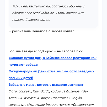
«Они действительно позаботились обо мне и
сделали всё необходимое, чтобы обеспечить
полную безопасность»,
— рассказала Пенелопа о заботе коллег.
Больше звёздных подборок — на Европе Плюс:
«Скала» купил дом, а Бейонсе спасла ресторан: как
помогают звёзды
Международный День отца: милые фото звёздных
пап и их детей
Звёздные мамы, которые шикарно выглядят
Фото: соцсети, Xavi Gordo, кадры из фильмов «Век
Адалин», «Отмель», «Игра Престолов», «Чудо-
женщина», «Мстители: Эра Альтрона», «Смешанные»,