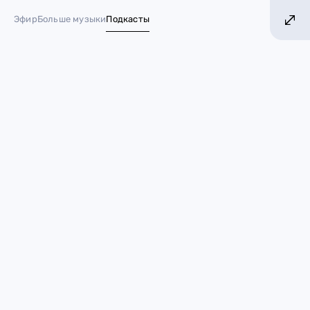
ОЛЬШЕ ХИТОВ! БОЛЬШЕ МУЗЫКИ!
БОЛЬШЕ
Эфир
Больше музыки
Подкасты
№ 1 в России*
Том Холланд и Зендея
устроили свидание на
теннисном матче
18 марта 2024
Ближе к звездам
Зендея
Том Холланд
звёздные пары
Игроки, на корт! И не забудьте, что это очень важный
матч. На вас смотрят настоящие звёзды. Вот, кстати, и