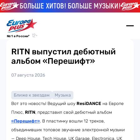
БОЛЬШЕ ХИТОВ! БОЛЬШЕ МУЗЫКИ!
Б
№ 1 в России*
RITN выпустил дебютный
альбом «Перешифт»
07 августа 2026
Ближе к звездам
Музыка
Вот это новость! Ведущий шоу
ResiDANCE
на Европе
Плюс,
RITN
, представил свой дебютный альбом
«Перешифт»
. В пластинку вошли 12 треков,
объединивших топовое звучание электронной музыки
— Deep House, Tech House, UK Garage, Electronica, UK