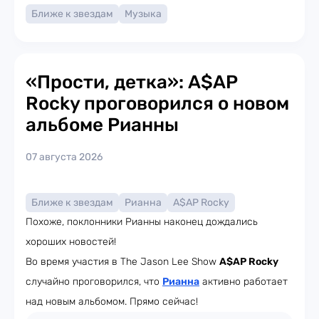
Ближе к звездам
Музыка
«Прости, детка»: A$AP
Rocky проговорился о новом
альбоме Рианны
07 августа 2026
Ближе к звездам
Рианна
A$AP Rocky
Похоже, поклонники Рианны наконец дождались
хороших новостей!
Во время участия в The Jason Lee Show
A$AP Rocky
случайно проговорился, что
Рианна
активно работает
над новым альбомом. Прямо сейчас!