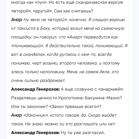
иногда как «луч». Но есть еще скандинавская версия
«второй», «другой». Сам как считаешь?
Анар:
Ну явно не «второй», конечно. Я слышал версию
от таксиста в Баку, который возил меня на съемочную
площадку, он говорил, что «Анар» переводится как
«понимающий». Я действительно такой, понимающий. Я
вот в скандалах, когда ругаюсь с кем-то, всегда
понимаю, черт возьми, второго человека, и поэтому
злюсь только наполовину. Меня, на самом деле, это
очень сильно раздражает.
Александр Генерозов:
А еще созвучно с «анархией».
Разделяешь ценности Кропоткина-Бакунина-Махно?
Или ты законник? «Закон превыше всего»?
Анар:
«Законник», кстати говоря, да. Скоро выйдет
такое. Не знаю, можно ли это разглашать или нет.
Александр Генерозов:
Ну ты уже разгласил.