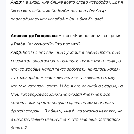
Анар:
Не знаю, мне ближе всего слово «свобода». Вот я
бы назвал себя «свободный», вот если бы Анар
переводилось как «свободный», я был бы рад!
Александр Генерозов:
Антон: «Как просили прощения
у Глеба Калюжного?» Это про что?
Анар:
Когда я его случайно ударил в сцене драки, я не
рассчитал расстояния, я накануне выпил много кофе, и
что-то вообще начал текст забывать, началась какая-
то тахикардия — мне кофе нельзя, а я выпил, потому
что мне хотелось спать. И да, я его случайно ударил, но
Глеб гиперпрофессионально сказал «нет-нет, всё
нормально», просто вспухла щека, но мы снимали с
другой стороны. В общем, мне было ужасно неловко, но
я действительно извинился. А что мне еще оставалось
делать?