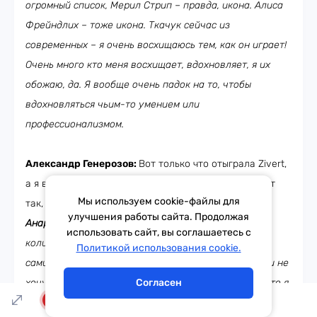
огромный список, Мерил Стрип – правда, икона. Алиса
Фрейндлих – тоже икона. Ткачук сейчас из
современных – я очень восхищаюсь тем, как он играет!
Очень много кто меня восхищает, вдохновляет, я их
обожаю, да. Я вообще очень падок на то, чтобы
вдохновляться чьим-то умением или
профессионализмом.
Александр Генерозов:
Вот только что отыграла Zivert,
а я вспомню другую песню, где она поет «но бывает
Мы используем cookie-файлы для
так, что одиноким лучше всех». Согласишься?
улучшения работы сайта. Продолжая
Анар:
Ну, я действительно какое-то колоссальное
использовать сайт, вы соглашаетесь с
количество времени люблю проводить наедине с
Тема дня
Гороскоп
Политикой использования cookie.
самим собой. Я с этим поделать ничего не могу, да и не
хочу, потому что, ну, мне правда так нравится! Ну что я
Согласен
могу поделать, такой у меня каркас и структура
LIVE