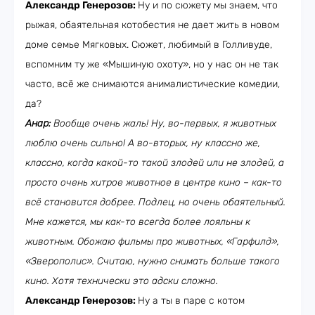
Александр Генерозов:
Ну и по сюжету мы знаем, что
рыжая, обаятельная котобестия не дает жить в новом
доме семье Мягковых. Сюжет, любимый в Голливуде,
вспомним ту же «Мышиную охоту», но у нас он не так
часто, всё же снимаются анималистические комедии,
да?
Анар:
Вообще очень жаль! Ну, во-первых, я животных
люблю очень сильно! А во-вторых, ну классно же,
классно, когда какой-то такой злодей или не злодей, а
просто очень хитрое животное в центре кино
–
как-то
всё становится добрее. Подлец, но очень обаятельный.
Мне кажется, мы как-то всегда более лояльны к
животным. Обожаю фильмы про животных, «Гарфилд»,
«Зверополис». Считаю, нужно снимать больше такого
кино. Хотя технически это адски сложно.
Александр Генерозов:
Ну а ты в паре с котом