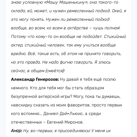
знаю условную «Машу Машенькину», она такого-то
склада, ей, может, и нужен ремесленный подход. Окей, я
это могу понять. Нужен ли ремесленный подход
вообще, во всем, ко всем в актёрстве – чушь полная!
Потому что кому-то он вообще не подойдет. Стихийный
актер, стихийный человек, так ему учиться вообще
вредно. Всё, такие есть, об этом не принято говорить,
но это правда. Не надо фигню говорить. Я злюсь
сейчас, в общем (смеётся)!
Александр Генерозов:
Ну давай я тебя ещё позлю
немного. Кто для тебя мог бы стать образцом
безупречной актерской игры? Могу, пока ты думаешь,
навскидку сказать из моих фаворитов, просто первых
кого вспомню... Дэниел Дэй
-
Льюис, а среди
отечественных – Евгений Миронов.
Анар:
Ну, во-первых, я присоединяюсь! У меня их