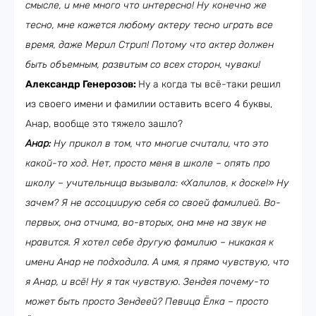
смысле, и мне много что интересно! Ну конечно же
тесно, мне кажется любому актеру тесно играть все
время, даже Мерил Стрип! Потому что актер должен
быть объемным, развитым со всех сторон, чуваки!
Александр Генерозов:
Ну а когда ты всё-таки решил
из своего имени и фамилии оставить всего 4 буквы,
Анар, вообще это тяжело зашло?
Анар:
Ну прикол в том, что многие считали, что это
какой-то ход. Нет, просто меня в школе – опять про
школу – учительница вызывала: «Халилов, к доске!» Ну
зачем? Я не ассоциирую себя со своей фамилией. Во-
первых, она отчима, во-вторых, она мне на звук не
нравится. Я хотел себе другую фамилию – никакая к
имени Анар не подходила. А имя, я прямо чувствую, что
я Анар, и всё! Ну я так чувствую. Зендея почему-то
может быть просто Зендеей? Певица Ёлка – просто