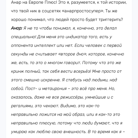
Анар на Европе Плюс! Это я, разумеется, к той истории,
что твой ник в соцсетях «анарпростосупер». Ты же
хорошо понимал, что людей просто будет триггерить?
Анар:
Я не то чтобы понимал, я, конечно, это делал
специально! Для меня это индикатор того, есть у
оппонента интеллект или нет. Если человек с первой
секунды не считывает «второе дно», которое, конечно
же, есть, то это о многом говорит. Потому что это же
кринж полный, так себя вести всерьёз! Мне просто от
этого смешно искренне. Я стебусь над людьми, над
собой. Пост- и метаирония
–
это всё про меня. Но,
оказалось, даже не все режиссёры, умнейшие и с
регалиями, это чекают. Видимо, это как-то
неправильно ложится на мой образ, или я как-то это
неправильно плюсую, потому что люди думают, что я
умираю как люблю свою внешность. В то время как я
–