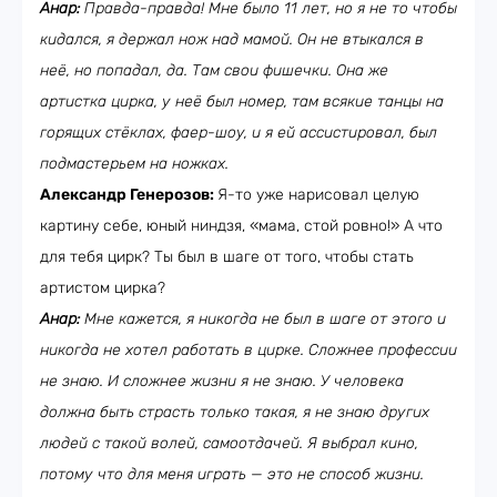
Анар:
Правда-правда! Мне было 11 лет, но я не то чтобы
кидался, я держал нож над мамой. Он не втыкался в
неё, но попадал, да. Там свои фишечки. Она же
артистка цирка, у неё был номер, там всякие танцы на
горящих стёклах, фаер-шоу, и я ей ассистировал, был
подмастерьем на ножках.
Александр Генерозов:
Я-то уже нарисовал целую
картину себе, юный ниндзя, «мама, стой ровно!» А что
для тебя цирк? Ты был в шаге от того, чтобы стать
артистом цирка?
Анар:
Мне кажется, я никогда не был в шаге от этого и
никогда не хотел работать в цирке. Сложнее профессии
не знаю. И сложнее жизни я не знаю. У человека
должна быть страсть только такая, я не знаю других
людей с такой волей, самоотдачей. Я выбрал кино,
потому что для меня играть — это не способ жизни.