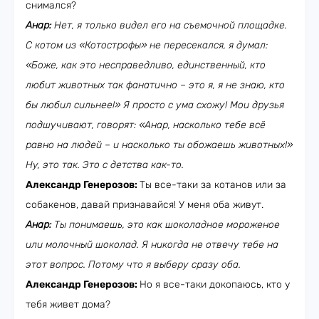
снимался?
Анар:
Нет, я только видел его на съемочной площадке.
С котом из «Котострофы» не пересекался, я думал:
«Боже, как это несправедливо, единственный, кто
любит животных так фанатично
–
это я, я не знаю, кто
бы любил сильнее!» Я просто с ума схожу! Мои друзья
подшучивают, говорят: «Анар, насколько тебе всё
равно на людей
–
и насколько ты обожаешь животных!»
Ну, это так. Это с детства как-то.
Александр Генерозов:
Ты все-таки за котанов или за
собакенов, давай признавайся! У меня оба живут.
Анар:
Ты понимаешь, это как шоколадное мороженое
или молочный шоколад. Я никогда не отвечу тебе на
этот вопрос. Потому что я выберу сразу оба.
Александр Генерозов:
Но я все-таки докопаюсь, кто у
тебя живет дома?