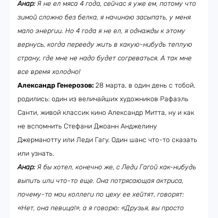
Анар:
Я не ел мяса 4 года, сейчас я уже ем, потому что
зимой сложно без белка, я начинаю засыпать, у меня
мало энергии. Но 4 года я не ел, я однажды к этому
вернусь, когда перееду жить в какую-нибудь теплую
страну, где мне не надо будет согреваться. А так мне
все время холодно!
Александр Генерозов:
28 марта, в один день с тобой,
родились: один из величайших художников Рафаэль
Санти, живой классик кино Александр Митта, ну и как
не вспомнить Стефани Джоанн Анджелину
Джерманотту или Леди Гагу. Один шанс что-то сказать
или узнать.
Анар:
Я бы хотел, конечно же, с Леди Гагой как-нибудь
выпить или что-то еще. Она потрясающая актриса,
почему-то мои коллеги по цеху ее хейтят, говорят:
«Нет, она певица!», а я говорю: «Друзья, вы просто