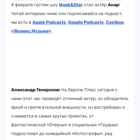
4 февраля гостем шоу
Week
&Star
стал актёр
Анар
!
Читай интервью ниже или подписывайся на подкаст,
мы есть в
Apple Podcasts
,
Google Podcasts
,
Castbox
,
«Яндекс.Музыке»
.
Александр Генерозов:
На Европе Плюс сегодня с
нами этот час проведёт отличный актер, он обладатель
яркой и притягательной внешности, он востребован и
снимается в самых крутых проектах, от
фантастической «Этерны» и социальных «Трудных
подростков» до комедийной «Котострофы», рад