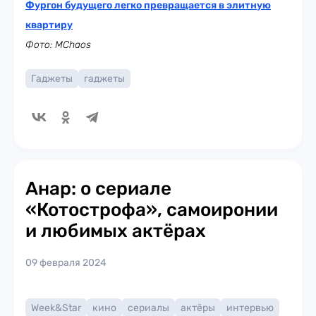
Фургон будущего легко превращается в элитную
квартиру
Фото: MChaos
Гаджеты
гаджеты
Анар: о сериале
«Котострофа», самоиронии
и любимых актёрах
09 февраля 2024
Week&Star
кино
сериалы
актёры
интервью