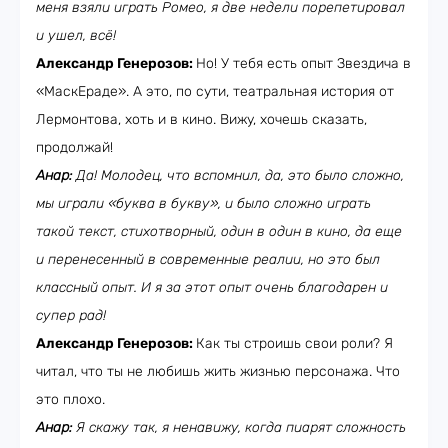
меня взяли играть Ромео, я две недели порепетировал
и ушел, всё!
Александр Генерозов:
Но! У тебя есть опыт Звездича в
«МаскЕраде». А это, по сути, театральная история от
Лермонтова, хоть и в кино. Вижу, хочешь сказать,
продолжай!
Анар:
Да! Молодец, что вспомнил, да, это было сложно,
мы играли «буква в букву», и было сложно играть
такой текст, стихотворный, один в один в кино, да еще
и перенесенный в современные реалии, но это был
классный опыт. И я за этот опыт очень благодарен и
супер рад!
Александр Генерозов:
Как ты строишь свои роли? Я
читал, что ты не любишь жить жизнью персонажа. Что
это плохо.
Анар:
Я скажу так, я ненавижу, когда пиарят сложность