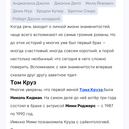
Анджелина Джоли
Джонни Депп
Мила Йовович
Деми Мур
Брэдли Купер
Бритни Спирс
Роберт Дауни-младший
Когда речь заходит о личной жизни знаменитостей,
чаще всего вспоминают их самые громкие романы. Но
до этих историй у многих уже был первый брак —
иногда счастливый, иногда совсем короткий, а порой
настолько необычный, что сегодня в него сложно
поверить. Вспоминаем, с кем знаменитости впервые
сказали друг другу заветное «да».
Том Круз
Многие уверены, что первой женой
Тома Круза
была
Николь Кидман
. На самом деле до неё актёр три года
состоял в браке с актрисой
Мими Роджерс
— с 1987
по 1990 год.
Именно Мими познакомила Круза с сайентологией.