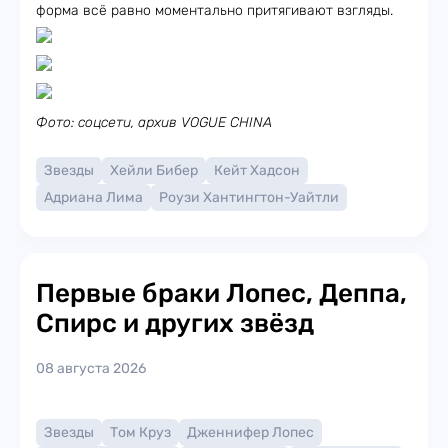
форма всё равно моментально притягивают взгляды.
Фото: соцсети, архив VOGUE CHINA
Звезды
Хейли Бибер
Кейт Хадсон
Адриана Лима
Роузи Хантингтон-Уайтли
Первые браки Лопес, Деппа,
Спирс и других звёзд
08 августа 2026
Звезды
Том Круз
Дженнифер Лопес