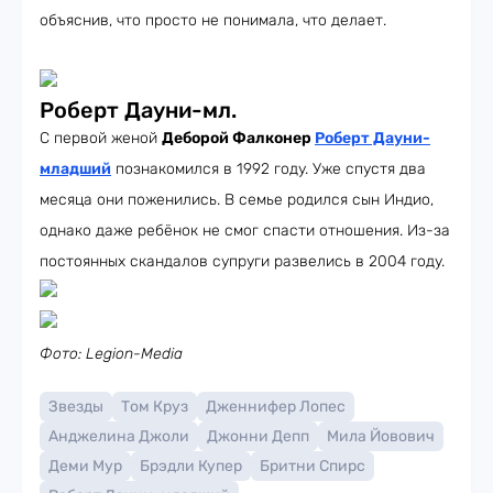
объяснив, что просто не понимала, что делает.
Роберт Дауни-мл.
С первой женой
Деборой Фалконер
Роберт Дауни-
младший
познакомился в 1992 году. Уже спустя два
месяца они поженились. В семье родился сын Индио,
однако даже ребёнок не смог спасти отношения. Из-за
постоянных скандалов супруги развелись в 2004 году.
Фото: Legion-Media
Звезды
Том Круз
Дженнифер Лопес
Анджелина Джоли
Джонни Депп
Мила Йовович
Деми Мур
Брэдли Купер
Бритни Спирс