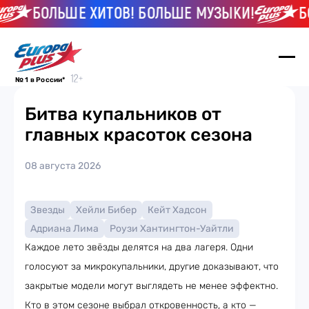
БОЛЬШЕ ХИТОВ! БОЛЬШЕ МУЗЫКИ!
БОЛ
№ 1 в России*
Битва купальников от
главных красоток сезона
08 августа 2026
Звезды
Хейли Бибер
Кейт Хадсон
Адриана Лима
Роузи Хантингтон-Уайтли
Каждое лето звёзды делятся на два лагеря. Одни
голосуют за микрокупальники, другие доказывают, что
закрытые модели могут выглядеть не менее эффектно.
Кто в этом сезоне выбрал откровенность, а кто —