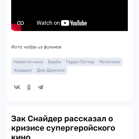
Фото: кадры из фильмов
Новости кино
Барби
Гарри Поттер
Мстители
Аладдин
Дом Дракона
Зак Снайдер рассказал о
кризисе супергеройского
кино