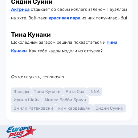
Сидни Суини
Актриса
отдыхает со своим коллегой Гленом Пауэллом
на яхте. Всё-таки
красивая пара
из них получилась бы!
Тина Кунаки
Шоколадным загаром решила похвастаться и
Тина
Кунаки
. Как тебе кадры модели из отпуска?
Фото: соцсети, seanadsen
Звезды
Тина Кунаки
Рита Ора
INNA
Ирина Шейк
Милли Бобби Браун
Эмили Ратаковски
ким кардашьян
Сидни Суини