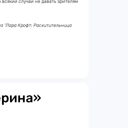
а всякий случай не давать зрителям
ьма “Лара Крофт: Расхитительница
ерина»