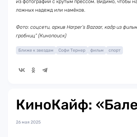
из фотографий с крутым прессом. Видимо, чтобы н
ложных надежд или намёков.
Фото: соцсети, архив Harper’s Bazaar, кадр из фил
гробниц” (Кинопоиск)
Ближе к звездам
Софи Тернер
фильм
спорт
КиноКайф: «Бал
26 мая 2025