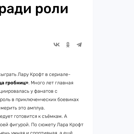
ради роли
ыграть Лару Крофт в сериале-
ца гробниц»
. Много лет главная
циировалась у фанатов с
роль в приключенческих боевиках
мерить это амплуа.
едует готовится к съёмкам. А
воей фигурой. По сюжету Лара Крофт
чень умная и спортивная, а ещё