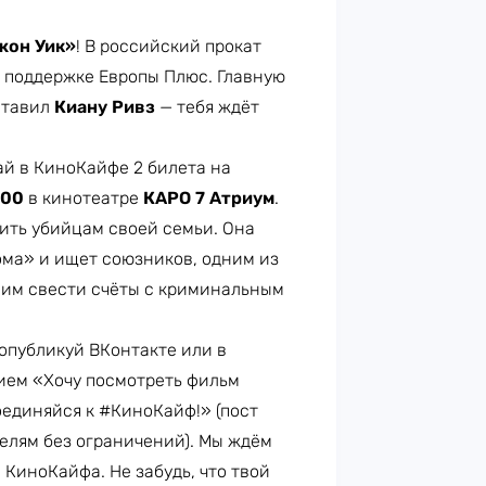
жон Уик»
! В российский прокат
 поддержке Европы Плюс. Главную
ставил
Киану Ривз
— тебя ждёт
ай в КиноКайфе 2 билета на
:00
в кинотеатре
КАРО 7 Атриум
.
тить убийцам своей семьи. Она
ома» и ищет союзников, одним из
и им свести счёты с криминальным
опубликуй ВКонтакте или в
ием «Хочу посмотреть фильм
единяйся к #КиноКайф!» (пост
телям без ограничений). Мы ждём
 КиноКайфа. Не забудь, что твой