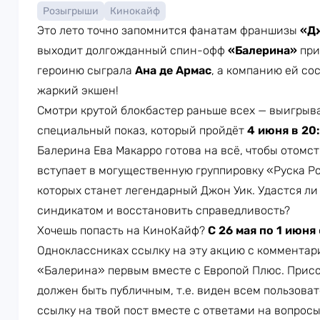
Розыгрыши
Кинокайф
Это лето точно запомнится фанатам франшизы
«Д
выходит долгожданный спин-офф
«Балерина»
при
героиню сыграла
Ана де Армас
, а компанию ей со
жаркий экшен!
Смотри крутой блокбастер раньше всех — выигрыв
специальный показ, который пройдёт
4 июня в 20
Балерина Ева Макарро готова на всё, чтобы отомс
вступает в могущественную группировку «Руска Р
которых станет легендарный Джон Уик. Удастся л
синдикатом и восстановить справедливость?
Хочешь попасть на КиноКайф?
С 26 мая по 1 июня
Одноклассниках ссылку на эту акцию с комментар
«Балерина» первым вместе с Европой Плюс. Присо
должен быть публичным, т.е. виден всем пользова
ссылку на твой пост вместе с ответами на вопросы