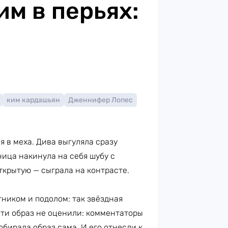
им в перьях:
ким кардашьян
Дженнифер Лопес
я в меха. Дива выгуляла сразу
ица накинула на себя шубу с
ткрытую — сыграла на контрасте.
ником и подолом: так звёздная
ети образ не оценили: комментаторы
обирала образ сама. И его отнесли к