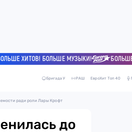
ШЕ ХИТОВ! БОЛЬШЕ МУЗЫКИ!
БОЛЬШЕ ХИ
Бригада У
РАШ
ЕвроХит Топ 40
емости ради роли Лары Крофт
енилась до