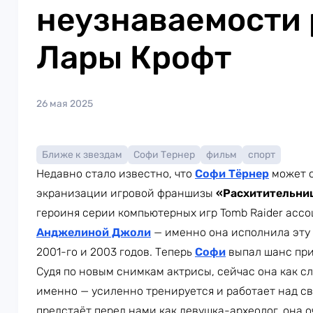
неузнаваемости 
Лары Крофт
26 мая 2025
Ближе к звездам
Софи Тернер
фильм
спорт
Недавно стало известно, что
Софи Тёрнер
может с
экранизации игровой франшизы
«Расхитительни
героиня серии компьютерных игр Tomb Raider ассо
Анджелиной Джоли
— именно она исполнила эту 
2001-го и 2003 годов. Теперь
Софи
выпал шанс при
Судя по новым снимкам актрисы, сейчас она как сл
именно — усиленно тренируется и работает над с
предстаёт перед нами как девушка-археолог, она о