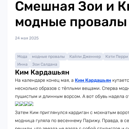
Смешная Зои и К
модные провалы
24 мая 2025
Мода
модные провалы
Кайли Дженнер
Кэти Перри
Инна
Зои Салдана
Ким Кардашьян
На календаре конец мая, а
Ким Кардашьян
кутаетс
несколько образов с тёплыми вещами. Сперва модн
пушистым и длинным ворсом. А вот обувь надела о
Затем Ким приглянулся кардиган с мохнатым ворот
модница гуляла по весеннему Парижу. Правда, в с
решили, что звезда не взяла с собой стилистов и с