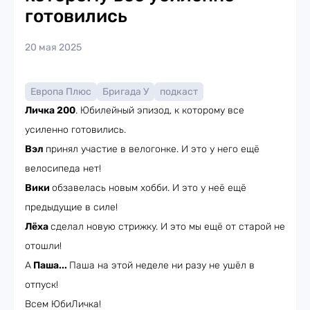
готовились
20 мая 2025
Европа Плюс
Бригада У
подкаст
Личка 200
. Юбилейный эпизод, к которому все
усиленно готовились.
Вэл
принял участие в велогонке. И это у него ещё
велосипеда нет!
Вики
обзавелась новым хобби. И это у неё ещё
предыдущие в силе!
Лёха
сделал новую стрижку. И это мы ещё от старой не
отошли!
А
Паша...
Паша на этой неделе ни разу не ушёл в
отпуск!
Всем ЮбиЛичка!