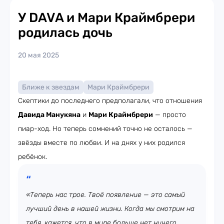
У DAVA и Мари Краймбрери
родилась дочь
20 мая 2025
Ближе к звездам
Мари Краймбрери
Скептики до последнего предполагали, что отношения
Давида Манукяна
и
Мари Краймбрери
— просто
пиар-ход. Но теперь сомнений точно не осталось —
звёзды вместе по любви. И на днях у них родился
ребёнок.
«Теперь нас трое. Твоё появление — это самый
лучший день в нашей жизни. Когда мы смотрим на
тебя, кажется, что в мире больше нет ничего