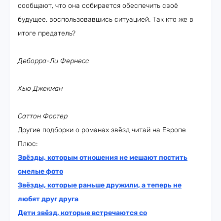
сообщают, что она собирается обеспечить своё
будущее, воспользовавшись ситуацией. Так кто же в
итоге предатель?
Деборра-Ли Фернесс
Хью Джекман
Саттон Фостер
Другие подборки о романах звёзд читай на Европе
Плюс:
Звёзды, которым отношения не мешают постить
смелые фото
Звёзды, которые раньше дружили, а теперь не
любят друг друга
Дети звёзд, которые встречаются со