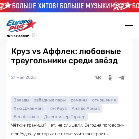
БОЛЬШЕ ХИТОВ! БОЛЬШЕ МУЗЫКИ!
БОЛЬ
№ 1 в России*
Круз vs Аффлек: любовные
треугольники среди звёзд
21 мая 2025
Звезды
звёздные пары
романы
отношения
Хью Джекман
Том Круз
Ана де Армас
Бен Аффлек
Дженнифер Гарнер
Чёткие границы? Нет, не слышали. Сегодня поговорим
о звёздах, у которых не стоит учиться строить