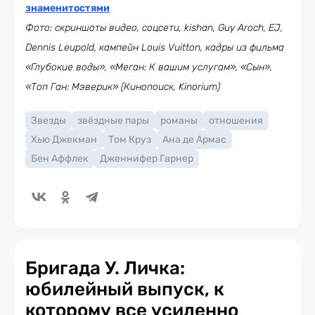
знаменитостями
Фото: скриншоты видео, соцсети, kishan, Guy Aroch, EJ,
Dennis Leupold, кампейн Louis Vuitton, кадры из фильма
«Глубокие воды», «Меган: К вашим услугам», «Сын»,
«Топ Ган: Мэверик» (Кинопоиск, Kinorium)
Звезды
звёздные пары
романы
отношения
Хью Джекман
Том Круз
Ана де Армас
Бен Аффлек
Дженнифер Гарнер
Бригада У. Личка:
юбилейный выпуск, к
которому все усиленно