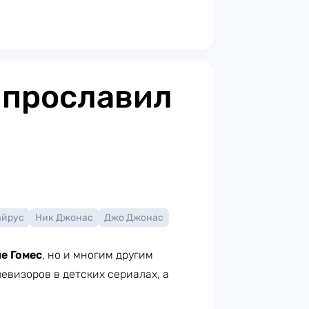
 прославил
айрус
Ник Джонас
Джо Джонас
е Гомес
, но и многим другим
евизоров в детских сериалах, а