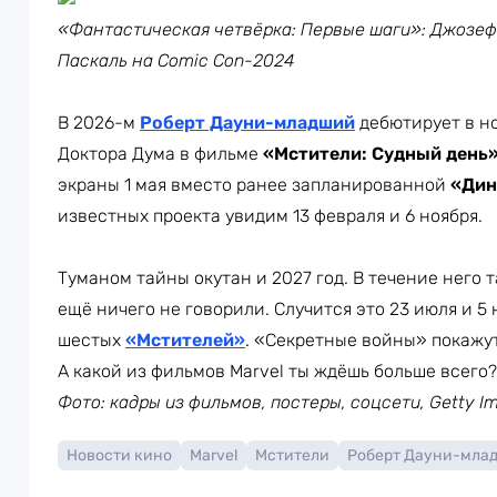
«Фантастическая четвёрка: Первые шаги»: Джозеф
Паскаль на Comic Con-2024
В 2026-м
Роберт Дауни-младший
дебютирует в но
Доктора Дума в фильме
«Мстители: Судный день
экраны 1 мая вместо ранее запланированной
«Дин
известных проекта увидим 13 февраля и 6 ноября.
Туманом тайны окутан и 2027 год. В течение него 
ещё ничего не говорили. Случится это 23 июля и 5 
шестых
«Мстителей»
. «Секретные войны» покажут
А какой из фильмов Marvel ты ждёшь больше всего
Фото: кадры из фильмов, постеры, соцсети, Getty I
Новости кино
Marvel
Мстители
Роберт Дауни-мла