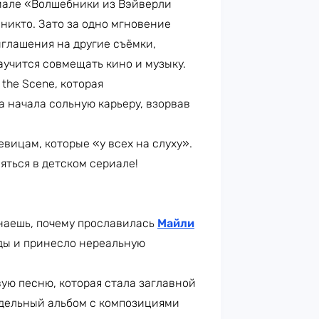
риале «Волшебники из Вэйверли
 никто. Зато за одно мгновение
иглашения на другие съёмки,
аучится совмещать кино и музыку.
 the Scene, которая
а начала сольную карьеру, взорвав
вицам, которые «у всех на слуху».
няться в детском сериале!
знаешь, почему прославилась
Майли
рды и принесло нереальную
ую песню, которая стала заглавной
тдельный альбом с композициями