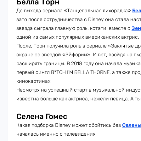
Белла Торн
До выхода сериала «Танцевальная лихорадка»
Бел
зато после сотрудничества с Disney она стала на
звезда сыграла главную роль, кстати, вместе с
Зен
одной из самых популярных американских актрис.
После, Торн получила роль в сериале «Заклятые др
экране со звездой «Эйфории». И вот, взойдя на п
расширять границы. В 2018 году она начала музык
первый сингл B*TCH I'M BELLA THORNE, а также пр
кинокартинах.
Несмотря на успешный старт в музыкальной индуст
известна больше как актриса, нежели певица. А ты
Селена Гомес
Какая подборка Disney может обойтись без
Селены
началась именно с телевидения.