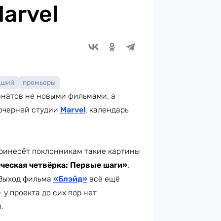
arvel
дший
премьеры
анатов не новыми фильмами, а
дочерней студии
Marvel
, календарь
принесёт поклонникам такие картины
ческая четвёрка: Первые шаги»
.
 Выход фильма
«Блэйд»
всё ещё
 у проекта до сих пор нет
.