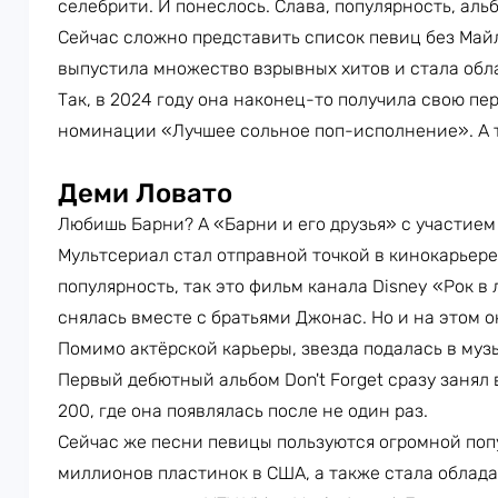
селебрити. И понеслось. Слава, популярность, ал
Сейчас сложно представить список певиц без Майл
выпустила множество взрывных хитов и стала обл
Так, в 2024 году она наконец-то получила свою пе
номинации «Лучшее сольное поп-исполнение». А т
Деми Ловато
Любишь Барни? А «Барни и его друзья» с участие
Мультсериал стал отправной точкой в кинокарьере
популярность, так это фильм канала Disney «Рок в
снялась вместе с братьями Джонас. Но и на этом 
Помимо актёрской карьеры, звезда подалась в муз
Первый дебютный альбом Don't Forget сразу занял 
200, где она появлялась после не один раз.
Сейчас же песни певицы пользуются огромной поп
миллионов пластинок в США, а также стала облад