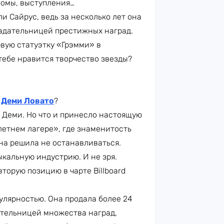
ьбомы, выступления…
и Сайрус, ведь за несколько лет она
адательницей престижных наград.
рвую статуэтку «Грэмми» в
ебе нравится творчество звезды?
м
Деми Ловато
?
 Деми. Но что и принесло настоящую
 летнем лагере», где знаменитость
она решила не останавливаться.
ыкальную индустрию. И не зря.
вторую позицию в чарте Billboard
улярностью. Она продала более 24
ательницей множества наград,