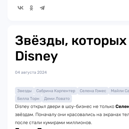
Звёзды, которых
Disney
04 августа 2024
Звезды
Сабрина Карпентер
Селена Гомес
Майли С
Белла Торн
Деми Ловато
Disney открыл двери в шоу-бизнес не только
Селен
звёздам. Поначалу они красовались на экранах тел
после стали кумирами миллионов.