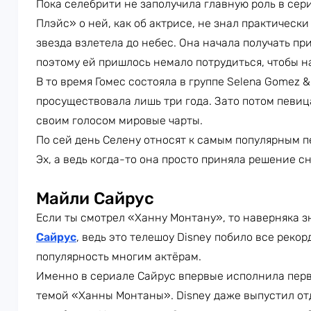
Пока селебрити не заполучила главную роль в се
Плэйс» о ней, как об актрисе, не знал практически
звезда взлетела до небес. Она начала получать пр
поэтому ей пришлось немало потрудиться, чтобы н
В то время Гомес состояла в группе Selena Gomez &
просуществовала лишь три года. Зато потом певиц
своим голосом мировые чарты.
По сей день Селену относят к самым популярным пе
Эх, а ведь когда-то она просто приняла решение с
Майли Сайрус
Если ты смотрел «Ханну Монтану», то наверняка 
Сайрус
, ведь это телешоу Disney побило все реко
популярность многим актёрам.
Именно в сериале Сайрус впервые исполнила перв
темой «Ханны Монтаны». Disney даже выпустил о