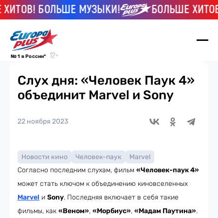
ИТОВ! БОЛЬШЕ МУЗЫКИ!
БОЛЬШЕ ХИТОВ!
№ 1 в России*
Слух дня: «Человек Паук 4»
объединит Marvel и Sony
22 ноября 2023
Новости кино
Человек-паук
Marvel
Согласно последним слухам, фильм
«Человек-паук 4»
может стать ключом к объединению киновселенных
Marvel
и
Sony
. Последняя включает в себя такие
фильмы, как
«Веном»
,
«Морбиус»
,
«Мадам Паутина»
.