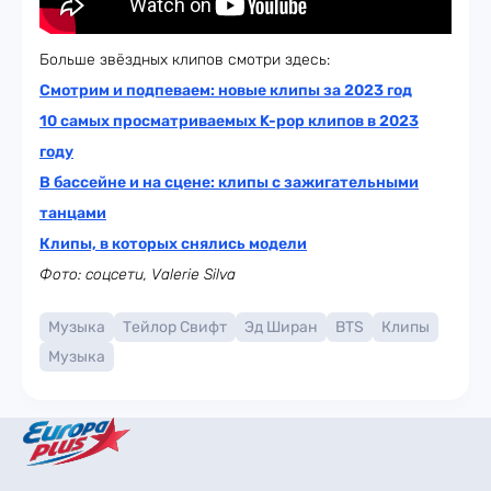
Больше звёздных клипов смотри здесь:
Смотрим и подпеваем: новые клипы за 2023 год
10 самых просматриваемых K-pop клипов в 2023
году
В бассейне и на сцене: клипы с зажигательными
танцами
Клипы, в которых снялись модели
Фото: соцсети, Valerie Silva
Музыка
Тейлор Свифт
Эд Ширан
BTS
Клипы
Музыка