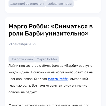
дженнифер энистон
звёздные пары
Марго Робби: «Сниматься в
роли Барби унизительно»
21 сентября 2022
Новости кино
Марго Робби
Лайки под фото со съёмок фильма «Барби» растут с
каждым днём. Поклонники не могут налюбоваться на
неоново-розовый образ
Марго Робби
,
сыгравшей
главную роль. Вот только саму актрису внимание
совсем не радует.
Фанаты с нетерпением ждут премьеру фильма про