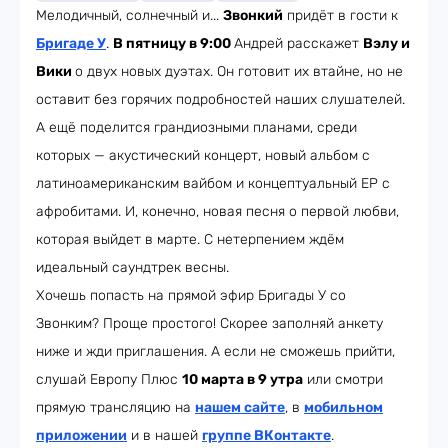
Мелодичный, солнечный и...
Звонкий
придёт в гости к
Бригаде У
.
В пятницу в 9:00
Андрей расскажет
Вэлу и
Вики
о двух новых дуэтах. Он готовит их втайне, но не
оставит без горячих подробностей наших слушателей.
А ещё поделится грандиозными планами, среди
которых — акустический концерт, новый альбом с
латиноамериканским вайбом и концептуальный EP с
афробитами. И, конечно, новая песня о первой любви,
которая выйдет в марте. С нетерпением ждём
идеальный саундтрек весны.
Хочешь попасть на прямой эфир Бригады У со
Звонким? Проще простого! Скорее заполняй анкету
ниже и жди приглашения. А если не сможешь прийти,
слушай Европу Плюс
10 марта в 9 утра
или смотри
прямую трансляцию на
нашем сайте
, в
мобильном
приложении
и в нашей
группе ВКонтакте
.