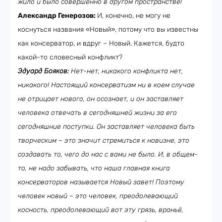
жило и было совершенно в другом пространстве!
Александр Генерозов:
И, конечно, не могу не
коснуться названия «Новый», потому что вы известны
как консерватор, и вдруг – Новый. Кажется, будто
какой-то словесный конфликт?
Эдуард Бояков:
Нет-нет, никакого конфликта нет,
никакого! Настоящий консерватизм ни в коем случае
не отрицает нового, он осознает, и он заставляет
человека отвечать в сегодняшней жизни за его
сегодняшние поступки. Он заставляет человека быть
творческим – это значит стремиться к новизне, это
создавать то, чего до нас с вами не было. И, в общем-
то, не надо забывать, что наша главная книга
консерваторов называется Новый завет! Поэтому
человек новый – это человек, преодолевающий
косность, преодолевающий вот эту грязь, враньё,