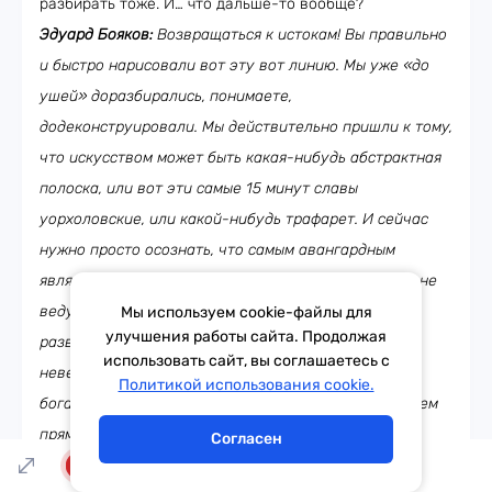
разбирать тоже. И… что дальше-то вообще?
Эдуард Бояков:
Возвращаться к истокам! Вы правильно
и быстро нарисовали вот эту вот линию. Мы уже «до
ушей» доразбирались, понимаете,
додеконструировали. Мы действительно пришли к тому,
что искусством может быть какая-нибудь абстрактная
полоска, или вот эти самые 15 минут славы
уорхоловские, или какой-нибудь трафарет. И сейчас
нужно просто осознать, что самым авангардным
является не развитие этого, в общем-то, ни к чему не
ведущего пути – мы уперлись в стенку. И надо
Мы используем cookie-файлы для
улучшения работы сайта. Продолжая
развернуться, посмотреть назад и увидеть там
использовать сайт, вы соглашаетесь с
невероятное богатство! Увидеть там невероятное
Тема дня
Гороскоп
Политикой использования cookie.
богатство европейской культуры, к которой мы имеем
прямое отношение и наследниками которой мы
Согласен
являемся, и не просто наследниками, а реальными
LIVE