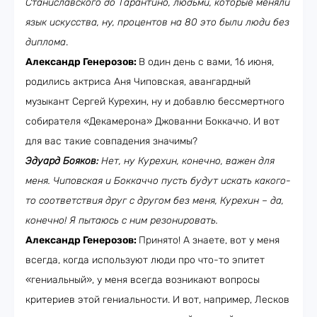
Станиславского до Тарантино, людьми, которые меняли
язык искусства, ну, процентов на 80 это были люди без
диплома
.
Александр Генерозов:
В один день с вами, 16 июня,
родились актриса Аня Чиповская, авангардный
музыкант Сергей Курехин, ну и добавлю бессмертного
собирателя «Декамерона» Джованни Боккаччо. И вот
для вас такие совпадения значимы?
Эдуард Бояков:
Нет, ну Курехин, конечно, важен для
меня. Чиповская и Боккаччо пусть будут искать какого-
то соответствия друг с другом без меня, Курехин – да,
конечно! Я пытаюсь с ним резонировать.
Александр Генерозов:
Принято! А знаете, вот у меня
всегда, когда используют люди про что-то эпитет
«гениальный», у меня всегда возникают вопросы
критериев этой гениальности. И вот, например, Лесков