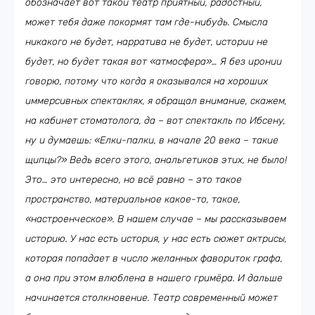
обозначает вот такой театр приятный, радостный,
может тебя даже покормят там где-нибудь. Смысла
никакого не будет, нарратива не будет, истории не
будет, но будет такая вот «атмосфера»… Я без иронии
говорю, потому что когда я оказывался на хороших
иммерсивных спектаклях, я обращал внимание, скажем,
на кабинет стоматолога, да – вот спектакль по Ибсену,
ну и думаешь: «Елки-палки, в начале 20 века – такие
щипцы?» Ведь всего этого, анальгетиков этих, не было!
Это… это интересно, но всё равно – это такое
пространство, материальное какое-то, такое,
«настроенческое». В нашем случае – мы рассказываем
историю. У нас есть история, у нас есть сюжет актрисы,
которая попадает в число желанных фавориток графа,
а она при этом влюблена в нашего гримёра. И дальше
начинается столкновение. Театр современный может