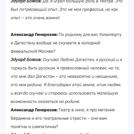
Эдуард Бояков:
Да, я играл большую роль в театре. Это
был потрясающий опыт. Это не моя профессия, но как
опыт – это очень важно!
Александр Генерозов:
По родному для вас Кизилюрту
и Дагестану вообще не скучаете в холодной
февральской Москве?
Эдуард Бояков:
Скучаю! Люблю Дагестан, я русский и я
горжусь быть русским, я православный человек, но то,
что мне дал Дагестан – это невероятно и неоценимо,
это моя родина. Я благодарен этой земле, этим людям,
и всегда скучаю и стараюсь использовать малейшую
возможность оказаться на родине.
Александр Генерозов:
Театр в кино, я про метания
Бёрдмена и его театральные страсти – они вам
понятны и симпатичны?