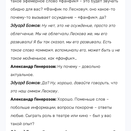
такое эфемерное слово «фанфик» – это будет звучать
обидно для вас? «Фанфик по Лескову», оно какое-то
почему-то вызывает осуждение – «фанфик», да?
Эдуард Бояков:
Ну нет, это не осуждение, просто это
облегчение. Мы не облегчали Лескова же, мы его
развивали! Я бы так сказал, мы его развивали. Есть
такое слово «оммаж», вспоминали его, может быть и не
такое модненькое, как «фанфик
»…
Александр Генерозов:
Ну почему – довольно
актуальное.
Эдуард Бояков:
Да? Ну, хорошо, давайте говорить, что
это наш оммаж Лескову
.
Александр Генерозов:
Хорошо. Поменьше слов –
побольше информации, вопросы покороче – ответы
любые. Сыграть роль в театре или кино – был у вас
такой опыт?