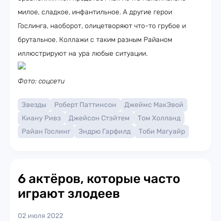
милое, сладкое, инфантильное. А другие герои
Гослинга, наоборот, олицетворяют что-то грубое и
брутальное. Коллажи с таким разным Райаном
иллюстрируют на ура любые ситуации.
Фото: соцсети
Звезды
Роберт Паттинсон
Джеймс МакЭвой
Киану Ривз
Джейсон Стэйтем
Том Холланд
Райан Гослинг
Эндрю Гарфилд
Тоби Магуайр
6 актёров, которые часто
играют злодеев
02 июля 2022