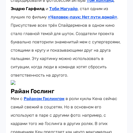
спародировали в фотосессии актёры
Том Холланд
,
Эндрю Гарфилд
и
Тоби Магуайр
, стал одним из
лучших по фильму
«Человек-паук: Нет пути домой»
.
Присутствие всех трёх Спайдерменов в одном кино
стало главной темой для шуток. Создатели проекта
буквально повторили знаменитый мем с супергероями,
стоящими в кругу и показывающими друг на друга
пальцами. Эту картинку можно использовать в
ситуации, когда люди в команде хотят сбросить
ответственность на другого.
Райан Гослинг
Мем с
Райаном Гослингом
в роли куклы Кена сейчас
самый свежий в соцсетях. Но в основном его
используют в паре с другими фото: например, с
кадрами того же Гослинга в других ролях. В этих
сравнениях Кен предстает как нечто максимально