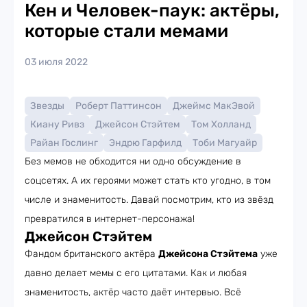
Кен и Человек-паук: актёры,
которые стали мемами
03 июля 2022
Звезды
Роберт Паттинсон
Джеймс МакЭвой
Киану Ривз
Джейсон Стэйтем
Том Холланд
Райан Гослинг
Эндрю Гарфилд
Тоби Магуайр
Без мемов не обходится ни одно обсуждение в
соцсетях. А их героями может стать кто угодно, в том
числе и знаменитость. Давай посмотрим, кто из звёзд
превратился в интернет-персонажа!
Джейсон Стэйтем
Фандом британского актёра
Джейсона Стэйтема
уже
давно делает мемы с его цитатами. Как и любая
знаменитость, актёр часто даёт интервью. Всё