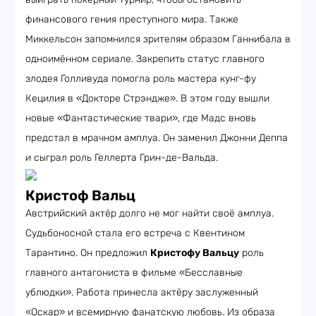
финансового гения преступного мира. Также
Миккельсон запомнился зрителям образом Ганнибала в
одноимённом сериале. Закрепить статус главного
злодея Голливуда помогла роль мастера кунг-фу
Кецилия в «Докторе Стрэндже». В этом году вышли
новые «Фантастические твари», где Мадс вновь
предстал в мрачном амплуа. Он заменил Джонни Деппа
и сыграл роль Геллерта Грин-де-Вальда.
Кристоф Вальц
Австрийский актёр долго не мог найти своё амплуа.
Судьбоносной стала его встреча с Квентином
Тарантино. Он предложил
Кристофу Вальцу
роль
главного антагониста в фильме «Бесславные
ублюдки». Работа принесла актёру заслуженный
«Оскар» и всемирную фанатскую любовь. Из образа