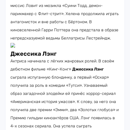
миссис Ловит из мюзикла «Суини Тодд, демон-
парикмахер с Флит-стрит». Хелена продолжила играть
антагонисток и вне работы с Бёртоном. В
киновселенной Гарри Поттера она предстала в образе
непредсказуемой ведьмы Беллатрисы Лестрейндж.
Джессика Лэнг
Актриса начинала с лёгких жанровых ролей. В своём
дебютном фильме «Кинг-Конг»
Джессика Лэнг
сыграла испуганную блондинку, а первый «Оскар»
получила за роль в комедии «Тутси». Узнаваемый
образ загадочной злодейки ей принёс хоррор-сериал
«Американская история ужасов». К слову, за него она
получила две премии «Эмми», два «Золотых глобуса» и
Премию гильдии киноактёров США. Лэнг появилась в
4-х сезонах сериала. Она успела сыграть