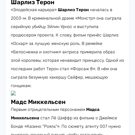
Шарлиз Терон
«Злодейская карьера»
Шарлиз Терон
началась в
2003-м. В криминальной драме «Монстр» она сыграла
серийную убийцу Эйлин Урнос и выступила
продюсером проекта. К слову, фильм принёс Шарлиз
«Оскар» за лучшую женскую роль. В ремейке
«Белоснежка и охотник» актриса примерила образ
злой королевы, которая ненавидит принцессу. Одной из
последних работ Терон стал «Форсаж 8». В нём она
сыграла безумную хакершу Сайфер, мешающую
гонщикам.
Мадс Миккельсен
Первым отрицательным персонажем
Мадса
Миккельсена
стал Лё Шиффр из фильма о Джеймсе
Бонде «Казино "Рояль"». По сюжету, агенту 007 нужно
выиграть покерный турнир, чтобы остановить