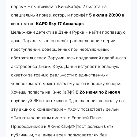
первым – выигрывай в КиноКайфе 2 билета на
специальный показ, который пройдёт
5 июля в 20:00
в
кинотеатре
КАРО Sky 17 Авиапарк
.
Цель жизни детектива Дэнни Рурка – найти пропавшую
дочь. Параллельно он ведёт расследование серии
преступлений, совершённых при необъяснимых
обстоятельствах. Заручившись поддержкой одарённого
экстрасенса Дианы Круз, Дэнни вступает в опасную
схватку за гранью реальности с единственным
человеком, кто может дать ему ключ к поиску дочери.
Хочешь попасть на КиноКайф?
С 26 июня по 2 июля
опубликуй ВКонтакте или в Одноклассниках ссылку на
эту акцию с комментарием «Хочу посмотреть фильм
«Гипнотик» первым вместе с Европой Плюс.
Присоединяйся к #КиноКайф!» (пост должен быть
публичным, т.е. виден всем пользователям без