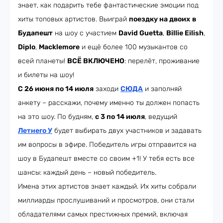
знает, как подарить тебе фантастические эмоции под
хиты топовых артистов. Выиграй
поездку на двоих
в
Будапешт
на шоу с участием
David Guetta
,
Billie Eilish
,
Diplo
,
Macklemore
и ещё более 100 музыкантов со
всей планеты!
ВСЁ ВКЛЮЧЕНО
: перелёт, проживание
и билеты на шоу!
C 26 июня по 14 июля
заходи
СЮДА
и заполняй
анкету – расскажи, почему именно ты должен попасть
на это шоу. По будням,
с 3 по 14 июля
, ведущий
Летнего У
будет выбирать двух участников и задавать
им вопросы в эфире. Победитель игры отправится на
шоу в Будапешт вместе со своим +1! У тебя есть все
шансы: каждый день – новый победитель.
Имена этих артистов знает каждый. Их хиты собрали
миллиарды прослушиваний и просмотров, они стали
обладателями самых престижных премий, включая