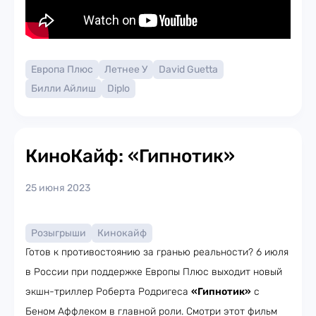
Европа Плюс
Летнее У
David Guetta
Билли Айлиш
Diplo
КиноКайф: «Гипнотик»
25 июня 2023
Розыгрыши
Кинокайф
Готов к противостоянию за гранью реальности? 6 июля
в России при поддержке Европы Плюс выходит новый
экшн-триллер Роберта Родригеса
«Гипнотик»
с
Беном Аффлеком в главной роли. Смотри этот фильм