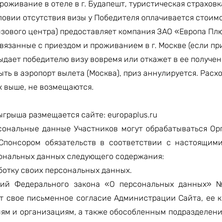
живание в отеле в г. Будапешт, туристическая страховк
овии отсутствия визы у Победителя оплачивается стоим
изового центра) предоставляет компания ЗАО «Европа Пл
вязанные с приездом и проживанием в г. Москве (если пр
ыдает победителю визу вовремя или откажет в ее получени
ть в аэропорт вылета (Москва), приз аннулируется. Расх
 выше, не возмещаются.
грыша размещается сайте: europaplus.ru
сональные данные Участников могут обрабатываться Ор
Спонсором обязательств в соответствии с настоящим
сональных данных следующего содержания:
аботку своих персональных данных.
аний Федерального закона «О персональных данных» 
ает свое письменное согласие Администрации Сайта, ее 
м и организациям, а также обособленным подразделени