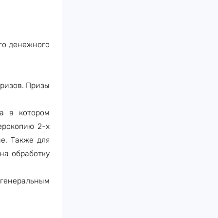
го денежного
призов. Призы
ра в котором
ерокопию 2-х
е. Также для
на обработку
 генеральным