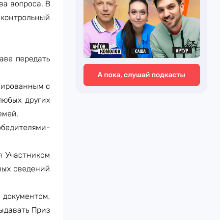
ва вопроса. В
 контрольный
аве передать
лированным с
любых других
емей.
обедителями-
я Участником
ных сведений
документом,
ыдавать Приз