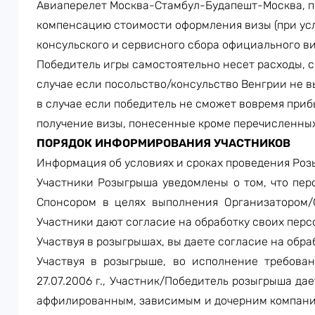
Авиаперелет Москва-Стамбул-Будапешт-Москва, про
компенсацию стоимости оформления визы (при усл
консульского и сервисного сбора официального в
Победитель игры самостоятельно несет расходы, с
случае если посольство/консульство Венгрии не в
в случае если победитель не сможет вовремя прибы
получение визы, понесенные кроме перечисленных
ПОРЯДОК ИНФОРМИРОВАНИЯ УЧАСТНИКОВ
Информация об условиях и сроках проведения Розы
Участники Розыгрыша уведомлены о том, что пер
Спонсором в целях выполнения Организатором/
Участники дают согласие на обработку своих пер
Участвуя в розыгрышах, вы даете согласие на обр
Участвуя в розыгрыше, во исполнение требов
27.07.2006 г., Участник/Победитель розыгрыша д
аффилированным, зависимым и дочерним компания