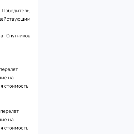
.
Победитель,
 действующим
на Спутников
аперелет
ние на
ся стоимость
аперелет
ние на
ся стоимость