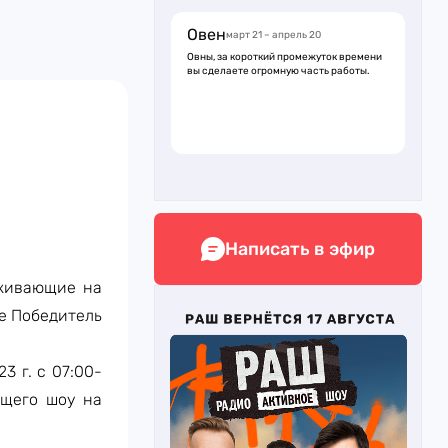
Овен
март 21 – апрель 20
Овны, за короткий промежуток времени
вы сделаете огромную часть работы.
Написать в эфир
оживающие на
е Победитель
3 г. с 07:00-
ущего шоу на