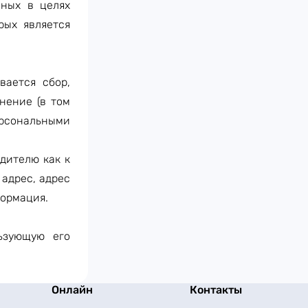
нных в целях
рых является
вается сбор,
нение (в том
ерсональными
дителю как к
 адрес, адрес
формация.
ьзующую его
Онлайн
Контакты