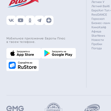
Летнее У
Летний Вайб
ЕвроХит Топ 
ResiDANCE
Гороскоп
Бизнес-ланч
КиноКайф
Афиша
StarNews
Мобильное приложение Европы Плюс
Новости
в твоем телефоне.
Пробки
Погода