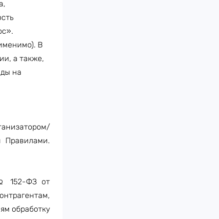
а,
ость
юс».
именимо). В
и, а также,
оды на
ганизатором/
и Правилами.
№ 152-ФЗ от
контрагентам,
ям обработку