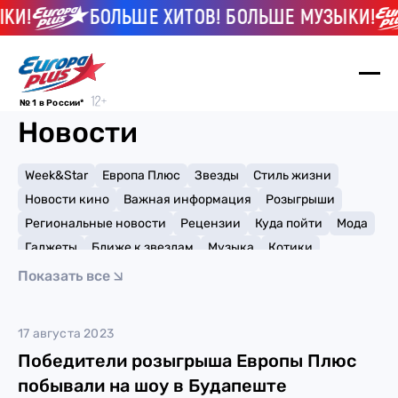
КИ!
БОЛЬШЕ ХИТОВ! БОЛЬШЕ МУЗЫКИ!
№ 1 в России*
Новости
Week&Star
Европа Плюс
Звезды
Стиль жизни
Новости кино
Важная информация
Розыгрыши
Региональные новости
Рецензии
Куда пойти
Мода
Гаджеты
Ближе к звездам
Музыка
Котики
Мемы и тренды
Факты и списки
Премии
Показать все
Путешествия
Рейтинги
Игры
Diplo
17 августа 2023
Победители розыгрыша Европы Плюс
побывали на шоу в Будапеште