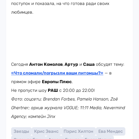
поступок и показала, на что готова ради своих
любимцев.
Сегодня
Антон Комолов
,
Артур
и
Саша
обсудят тему:
«Что сломали/погрызли ваши питомцы?»
— в
прямом эфире
Европы Плюс
.
Не пропусти шоу
РАШ
с 20:00 до 22:00!
Фото: соцсети; Brendan Forbes, Pamela Hanson, Zoë
Ghertner; архив журнала VOGUE; 11:11 Media, Nevermind
Agency; кампейн Jinx
Звезды
Крис Эванс
Пэрис Хилтон
Ева Мендес