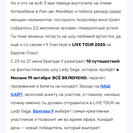
Но и это не всё! 3 мая певица выступила на пляже
Копакабана в Рио-де-Жанйеро и побила рекорд среди
женщин-музыкантов: послушать «королеву монстров»
собралось 2,5 миллиона человек. Невероятный успех!
Ты тоже можешь попасть на шоу любимой артистки, да
ещё и со своим +1! Участвуй в
LIVE TOUR 2025
на
Европе Плюс!
С 23 по 27 июня Бригада У разыграет
10 путешествий
на фантастическое шоу Lady Gaga, которое пройдёт
в
Милане 19 октября
!
ВСЁ ВКЛЮЧЕНО:
перелёт,
проживание и билеты на концерт! Заходи на
НАШ
САЙТ
, заполняй анкету на участие, и главное, напиши,
почему именно ты должен отправиться в LIVE TOUR на
Lady Gaga.
Бригада У
выберет самых креативных
участников и позвонит им во время эфира. Каждый
день — новый победитель, который выиграет