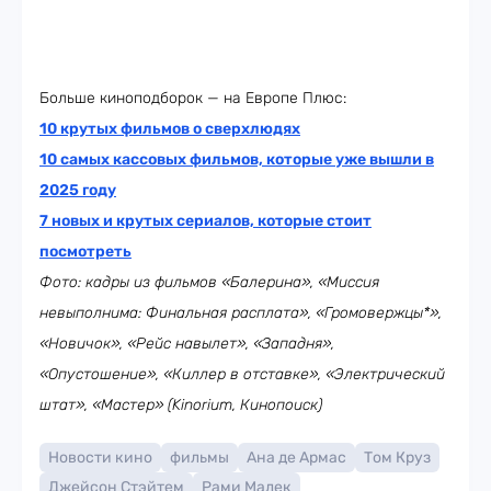
Больше киноподборок — на Европе Плюс:
10 крутых фильмов о сверхлюдях
10 самых кассовых фильмов, которые уже вышли в
2025 году
7 новых и крутых сериалов, которые стоит
посмотреть
Фото: кадры из фильмов «Балерина», «Миссия
невыполнима: Финальная расплата», «Громовержцы*»,
«Новичок», «Рейс навылет», «Западня»,
«Опустошение», «Киллер в отставке», «Электрический
штат», «Мастер» (Kinorium, Кинопоиск)
Новости кино
фильмы
Ана де Армас
Том Круз
Джейсон Стэйтем
Рами Малек