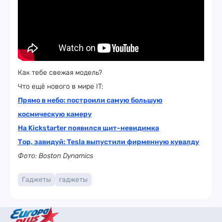
Как тебе свежая модель?
Что ещё нового в мире IT:
Прямо в небо: построили самую большую
космическую камеру
На Kickstarter появился щит-невидимка
Тор, завидуй: Tesla выпустили фирменную кувалду
Фото: Boston Dynamics
Гаджеты
гаджеты