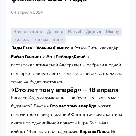
04 апреля 2024
Новости кино
Джокер
Marvel
Дэдпул
Disney
фильмы
фильм
кино
Леди Гага
и
Хоакин Феникс
в Готэм-Сити, каскадёр
Райан Гослинг
и
Аня Тейлор-Джой
в
постапокалиптической Австралии — собрали в одной
подборке главные ленты года, на сеансах которых зал
точно не будет пустовать.
«Сто лет тому вперёд» — 18 апреля
Когда-нибудь задумывался, как будет выглядеть мир
будущего? Лента
«Сто лет тому вперёд»
может
помочь тебе в визуализации! Фантастическая картина,
снятая по одноимённой повести Кира Булычёва,
выйдет 18 апреля при поддержке
Европы Плюс
. Не