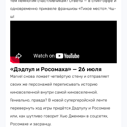
тем немногим счастливчикам? Ответы — в спин-оффе и
одновременно приквеле франшизы «Тихое место». Чш-
ш!
«Дэдпул и Росомаха» — 26 июля
Marvel снова ломает четвёртую стену и отправляет
своих же персонажей переписывать историю
киновселенной внутри самой киновселенной.
Гениально, правда? В новой супергеройской ленте
перевернуть ход игры придётся Дэдпулу и Росомахе
или, как шутливо говорит Хью Джекман в соцсетях,
Росомахе и засранцу.