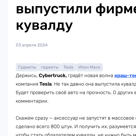
выпустили фирм
кувалду
03 апреля 2024
Гаджеты
гаджеты
Tesla
Илон Маск
Держись,
Cybertruck,
грядёт новая волна
краш-те
компания
Tesla
. Не так давно она выпустила кувал
будет проверить своё авто на прочность. О други
комментарии.
Скажем сразу — аксессуар не запустят в массовое 
сделано всего 800 штук. И получить их, разумеетс
чтобы стать обладателем кувалды, не нужно быть