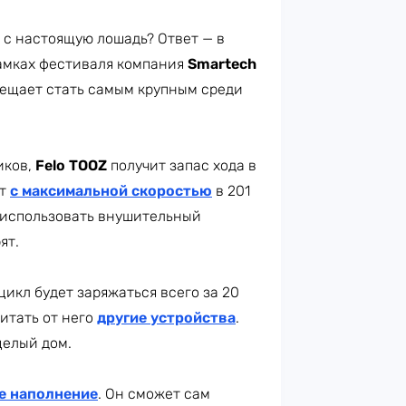
м с настоящую лошадь? Ответ — в
рамках фестиваля компания
Smartech
ещает стать самым крупным среди
иков,
Felo TOOZ
получит запас хода в
ет
с максимальной скоростью
в 201
я использовать внушительный
ят.
цикл будет заряжаться всего за 20
итать от него
другие устройства
.
целый дом.
е наполнение
. Он сможет сам