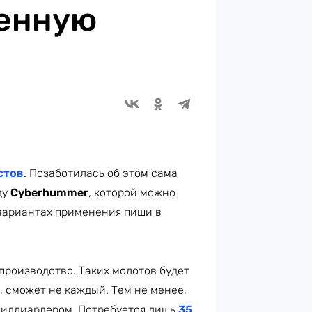
енную
стов
. Позаботилась об этом сама
ду
Cyberhummer
, которой можно
х вариантах применения пиши в
производство. Таких молотов будет
я, сможет не каждый. Тем не менее,
 миллиардером. Потребуется лишь
35