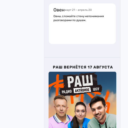
Овен
март 21 – апрель 20
Овны, сломайте стену непонимания
разговорами по душам.