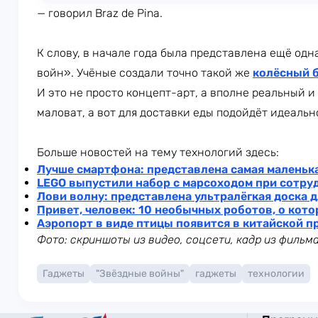
— говорил Braz de Pina.
К слову, в начале года была представлена ещё од
войн». Учёные создали точно такой же
колёсный 
И это не просто концепт-арт, а вполне реальный и
маловат, а вот для доставки еды подойдёт идеальн
Больше новостей на тему технологий здесь:
Лучше смартфона: представлена самая маленька
LEGO выпустили набор с марсоходом при сотру
Лови волну: представлена ультралёгкая доска 
Привет, человек: 10 необычных роботов, о кото
Аэропорт в виде птицы появится в китайской 
Фото: скриншоты из видео, соцсети, кадр из фильм
Гаджеты
"Звёздные войны"
гаджеты
технологии