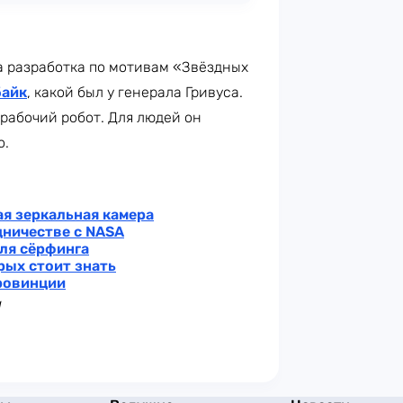
на разработка по мотивам «Звёздных
байк
, какой был у генерала Гривуса.
 рабочий робот. Для людей он
о.
я зеркальная камера
дничестве с NASA
для сёрфинга
рых стоит знать
провинции
а