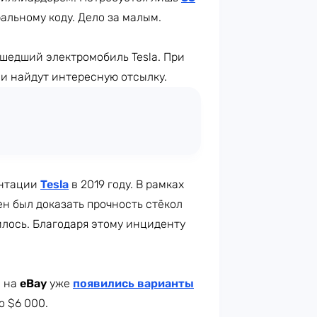
ральному коду. Дело за малым.
шедший электромобиль Tesla. При
ии найдут интересную отсылку.
ентации
Tesla
в 2019 году. В рамках
н был доказать прочность стёкол
билось. Благодаря этому инциденту
, на
eBay
уже
появились варианты
о $6 000.