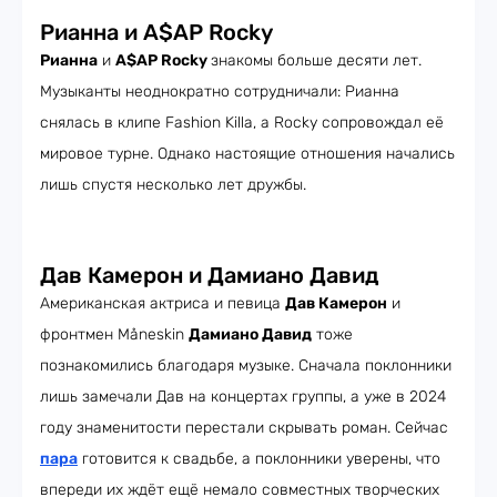
Рианна и A$AP Rocky
Рианна
и
A$AP Rocky
знакомы больше десяти лет.
Музыканты неоднократно сотрудничали: Рианна
снялась в клипе Fashion Killa, а Rocky сопровождал её
мировое турне. Однако настоящие отношения начались
лишь спустя несколько лет дружбы.
Дав Камерон и Дамиано Давид
Американская актриса и певица
Дав Камерон
и
фронтмен Måneskin
Дамиано Давид
тоже
познакомились благодаря музыке. Сначала поклонники
лишь замечали Дав на концертах группы, а уже в 2024
году знаменитости перестали скрывать роман. Сейчас
пара
готовится к свадьбе, а поклонники уверены, что
впереди их ждёт ещё немало совместных творческих