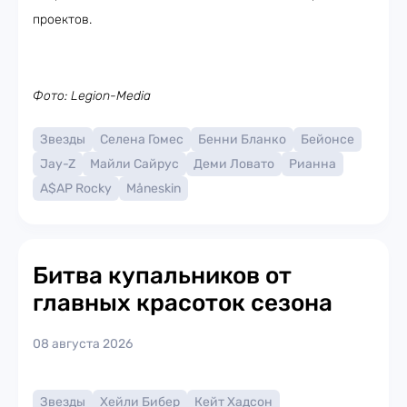
проектов.
Фото: Legion-Media
Звезды
Селена Гомес
Бенни Бланко
Бейонсе
Jay-Z
Майли Сайрус
Деми Ловато
Рианна
A$AP Rocky
Måneskin
Битва купальников от
главных красоток сезона
08 августа 2026
Звезды
Хейли Бибер
Кейт Хадсон