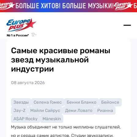
БОЛЬШЕ ХИТОВ! БОЛЬШЕ МУЗЫКИ!
БО
№ 1 в России*
Самые красивые романы
звезд музыкальной
индустрии
08 августа 2026
Звезды
Селена Гомес
Бенни Бланко
Бейонсе
Jay-Z
Майли Сайрус
Деми Ловато
Рианна
A$AP Rocky
Måneskin
Музыка объединяет не только миллионы слушателей,
но и сердца самих артистов. Студии звукозаписи,