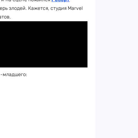
ерь злодей. Кажется, студия Marvel
атов.
и-младшего: