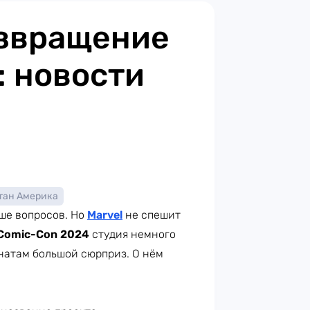
озвращение
 новости
тан Америка
ше вопросов. Но
Marvel
не спешит
Comic-Con 2024
студия немного
анатам большой сюрприз. О нём