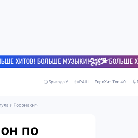
 ХИТОВ! БОЛЬШЕ МУЗЫКИ!
БОЛЬШЕ ХИТО
Бригада У
РАШ
ЕвроХит Топ 40
пула и Росомахи»
фон по