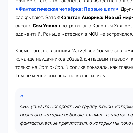
Начнём с того, что наконец стало известно полное
«Фантастическая четвёрка: Первые шаги»
. Друг
раскрывают. Зато
«Капитан Америка: Новый мир
экране
Сэм Уилсон
встретится с Красным Халком,
адамантий. Раньше материал в MCU не встречался
Кроме того, поклонники Marvel всё больше знаком
команде неудачников обзавёлся первым тизером, 
только на Comic-Con. В ролике показали, как глав
Тем не менее они пока не встретились.
«Вы увидите невероятную группу людей, которы
прошлого, которые собираются вместе, учатся р
фантастические препятствия, о которых мы пока