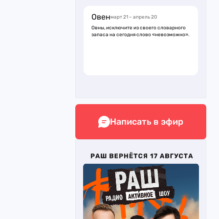
Овен
март 21 – апрель 20
Овны, исключите из своего словарного
запаса на сегодня слово «невозможно».
Написать в эфир