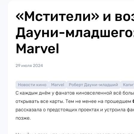
«Мстители» и в
Дауни-младшего:
Marvel
29 июля 2024
Новости кино
Marvel
Роберт Дауни-младший
Капи
С каждым днём у фанатов киновселенной всё боль
открывать все карты. Тем не менее на прошедшем
рассказала о предстоящих проектах и устроила ф
позже.