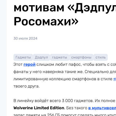
мотивам «Дэдпул
Росомахи»
30 июля 2024
Гаджеты
Дэдпул
гаджеты
смартфоны
стиль
Этот
герой
слишком любит пафос, чтобы взять с с
фанаты у него наверняка такие же. Специально дл
лимитированную коллекцию смартфонов в стиле
«
твоего друга.
В линейку войдёт всего 3 000 гаджетов. Их полно
Wolverine Limited Edition
. Без такого
в мультивсе
запас памяти на 256 ГБ помогут сделать много крут