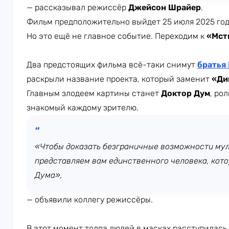
— рассказывал режиссёр
Джейсон Шрайер
.
Фильм предположительно выйдет 25 июля 2025 год
Но это ещё не главное событие. Переходим к
«Мст
Два предстоящих фильма всё-таки снимут
братья
раскрыли название проекта, который заменит
«Ди
Главным злодеем картины станет
Доктор Дум
, ро
знакомый каждому зрителю.
«Чтобы доказать безграничные возможности мул
представляем вам единственного человека, кото
Дума»,
— объявили коллегу режиссёры.
В этот момент толпа людей в масках расступилась