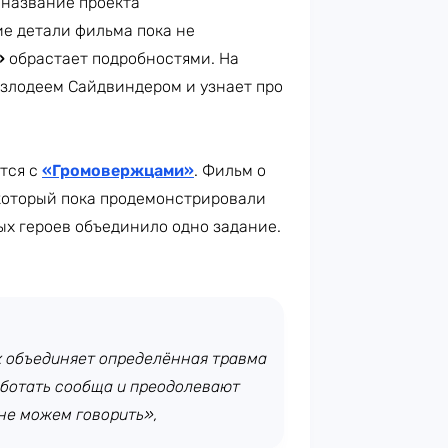
 название проекта
ие детали фильма пока не
»
обрастает подробностями. На
 злодеем Сайдвиндером и узнает про
.
ятся с
«Громовержцами»
. Фильм о
который пока продемонстрировали
ных героев объединило одно задание.
х объединяет определённая травма
аботать сообща и преодолевают
 не можем говорить»,