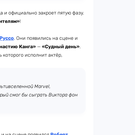
а и официально закроет пятую фазу.
ителям»
!
 Руссо
. Они появились на сцене и
настию Канга»
—
«Судный день»
.
ль которого исполнит актёр,
ьтивселенной Marvel,
рый смог бы сыграть Виктора фон
, и на сцене появился
Роберт