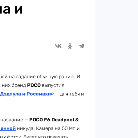
а и
обой на задание обычную рацию. И
я них бренд
POCO
выпустил
Дэдпула и Росомахи»
— для тебя и
е название —
POCO F6 Deadpool &
ленной
никуда. Камера на 50 Мп и
ых фоток. Будет что показать