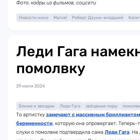
Фото: кадры из фильмов, соцсети
Новости кино
Marvel
Роберт Дауни-младший
Капи
Леди Гага намек
помолвку
29 июля 2024
Ближе к звездам
Леди Гага
звёздные пары
помолв
То артистку
замечают с массивным бриллиантом
беременности
, которую она опровергает. Теперь-
слухи о помолвке подтвердила сама
Леди Гага
. На