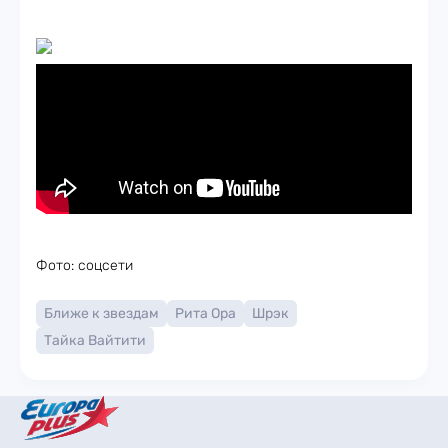
Фото: соцсети
Ближе к звездам
Рита Ора
Шрэк
Тайка Вайтити