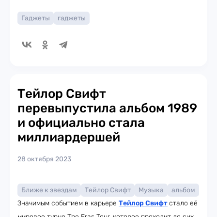
Гаджеты
гаджеты
Тейлор Свифт
перевыпустила альбом 1989
и официально стала
миллиардершей
28 октября 2023
Ближе к звездам
Тейлор Свифт
Музыка
альбом
Значимым событием в карьере
Тейлор Свифт
стало её
мировое турне The Eras Tour, которое проходит до сих