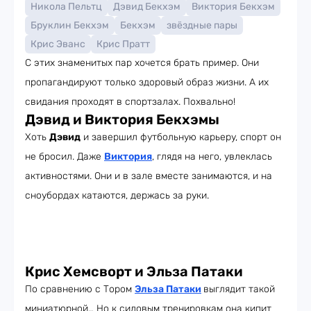
Никола Пельтц
Дэвид Бекхэм
Виктория Бекхэм
Бруклин Бекхэм
Бекхэм
звёздные пары
Крис Эванс
Крис Пратт
С этих знаменитых пар хочется брать пример. Они
пропагандируют только здоровый образ жизни. А их
свидания проходят в спортзалах. Похвально!
Дэвид и Виктория Бекхэмы
Хоть
Дэвид
и завершил футбольную карьеру, спорт он
не бросил. Даже
Виктория
, глядя на него, увлеклась
активностями. Они и в зале вместе занимаются, и на
сноубордах катаются, держась за руки.
Крис Хемсворт и Эльза Патаки
По сравнению с Тором
Эльза Патаки
выглядит такой
миниатюрной… Но к силовым тренировкам она кипит