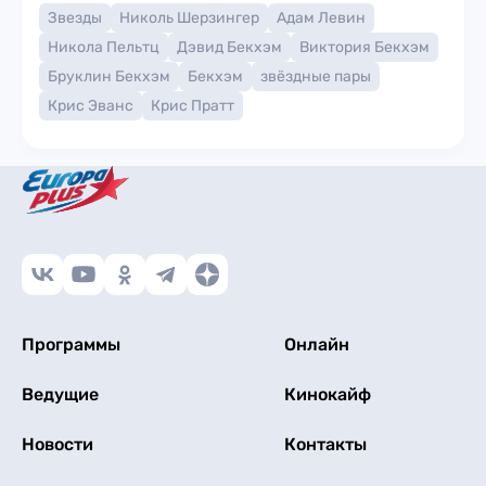
Звезды
Николь Шерзингер
Адам Левин
Никола Пельтц
Дэвид Бекхэм
Виктория Бекхэм
Бруклин Бекхэм
Бекхэм
звёздные пары
Крис Эванс
Крис Пратт
Программы
Онлайн
Ведущие
Кинокайф
Новости
Контакты