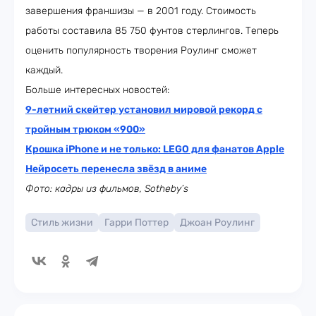
завершения франшизы — в 2001 году. Стоимость
работы составила 85 750 фунтов стерлингов. Теперь
оценить популярность творения Роулинг сможет
каждый.
Больше интересных новостей:
9-летний скейтер установил мировой рекорд с
тройным трюком «900»
Крошка iPhone и не только: LEGO для фанатов Apple
Нейросеть перенесла звёзд в аниме
Фото: кадры из фильмов, Sotheby’s
Стиль жизни
Гарри Поттер
Джоан Роулинг