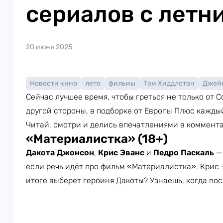
сериалов с летн
20 июня 2025
Новости кино
лето
фильмы
Том Хиддлстон
Джей
Сейчас лучшее время, чтобы греться не только от С
другой стороны, в подборке от Европы Плюс каждый
Читай, смотри и делись впечатлениями в коммента
«Материалистка» (18+)
Дакота Джонсон
,
Крис Эванс
и
Педро Паскаль
— 
если речь идёт про фильм «Материалистка». Крис 
итоге выберет героиня Дакоты? Узнаешь, когда по