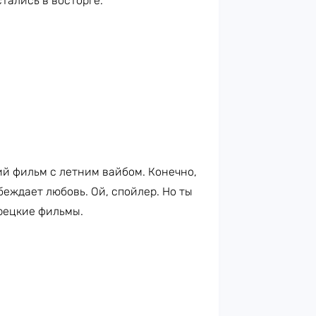
тались в восторге.
ий фильм с летним вайбом. Конечно,
беждает любовь. Ой, спойлер. Но ты
урецкие фильмы.