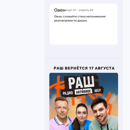
Овен
март 21 – апрель 20
Овны, сломайте стену непонимания
разговорами по душам.