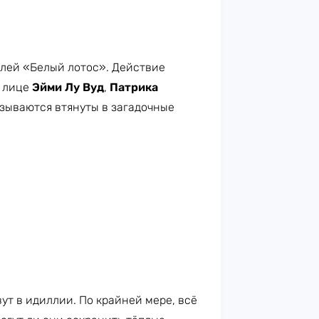
телей «Белый лотос». Действие
в лице
Эйми Лу Вуд
,
Патрика
азываются втянуты в загадочные
ут в идиллии. По крайней мере, всё