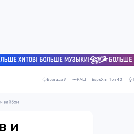
Е ХИТОВ! БОЛЬШЕ МУЗЫКИ!
БОЛЬШЕ ХИТ
Бригада У
РАШ
ЕвроХит Топ 40
им вайбом
в и