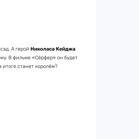
 сад. А герой
Николаса Кейджа
ому. В фильме «Сёрфер» он будет
в итоге станет королём?