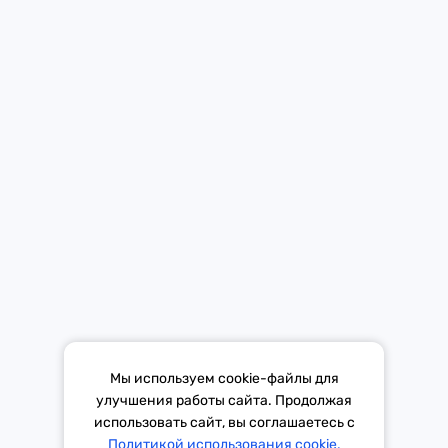
Мобильное приложение Европы Плюс в твоем телефоне.
Средство массовой информации «Европа Плюс»
зарегистрировано 21 ноября 2014 г. в форме распространения
«Сетевое издание». Свидетельство Эл № ФС77-59972 от
21.11.2014 выдано Федеральной службой по надзору в сфере
связи, информационных технологий и массовых коммуникаций
(Роскомнадзор).
*Mediascope, Radio Index – РОССИЯ 100К+, ИЮЛЬ - ДЕКАБРЬ
Мы используем cookie-файлы для
2025 г., AQH Share, население 12+
улучшения работы сайта. Продолжая
использовать сайт, вы соглашаетесь с
Тема дня
Гороскоп
Политикой использования cookie.