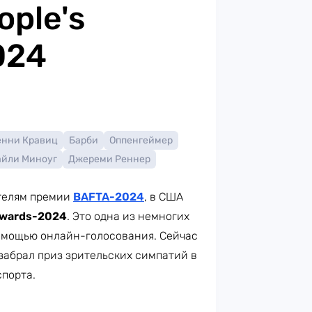
ple's
024
енни Кравиц
Барби
Оппенгеймер
айли Миноуг
Джереми Реннер
ителям премии
BAFTA-2024
, в США
Awards-2024
. Это одна из немногих
омощью онлайн-голосования. Сейчас
забрал приз зрительских симпатий в
спорта.