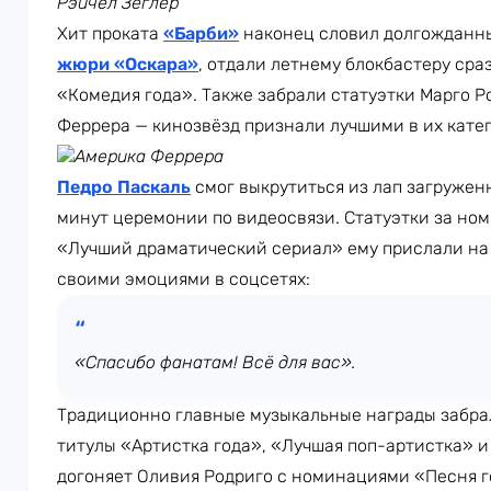
Рэйчел Зеглер
Хит проката
«Барби»
наконец словил долгожданный
жюри «Оскара»
, отдали летнему блокбастеру ср
«Комедия года». Также забрали статуэтки Марго Р
Феррера — кинозвёзд признали лучшими в их катег
Америка Феррера
Педро Паскаль
смог выкрутиться из лап загружен
минут церемонии по видеосвязи. Статуэтки за но
«Лучший драматический сериал» ему прислали на 
своими эмоциями в соцсетях:
«Спасибо фанатам! Всё для вас».
Традиционно главные музыкальные награды забр
титулы «Артистка года», «Лучшая поп-артистка» и
догоняет Оливия Родриго с номинациями «Песня г