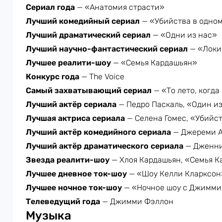
Сериал года
— «Анатомия страсти»
Лучший комедийный сериал
— «Убийства в одно
Лучший драматический сериал
— «Одни из нас»
Лучший научно-фантастический сериал
— «Локи
Лучшее реалити-шоу
— «Семья Кардашьян»
Конкурс года
— The Voice
Самый захватывающий сериал
— «То лето, когда
Лучший актёр сериала
— Педро Паскаль, «Один и
Лучшая актриса сериала
— Селена Гомес, «Убийс
Лучший актёр комедийного сериала
— Джереми А
Лучший актёр драматического сериала
— Дженни
Звезда реалити-шоу
— Хлоя Кардашьян, «Семья 
Лучшее дневное ток-шоу
— «Шоу Келли Кларксон
Лучшее ночное ток-шоу
— «Ночное шоу с Джимм
Телеведущий года
— Джимми Фэллон
Музыка