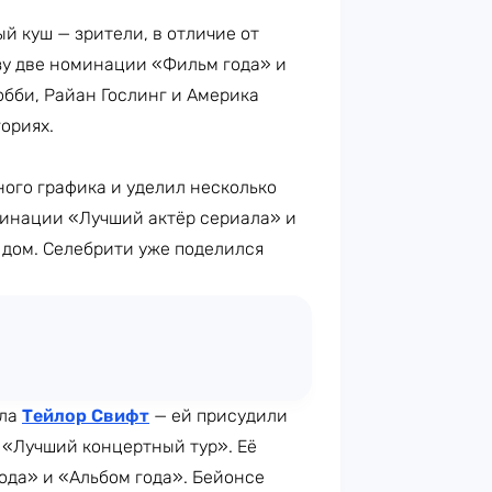
 куш — зрители, в отличие от
азу две номинации «Фильм года» и
обби, Райан Гослинг и Америка
ориях.
ного графика и уделил несколько
минации «Лучший актёр сериала» и
дом. Селебрити уже поделился
ала
Тейлор Свифт
— ей присудили
 «Лучший концертный тур». Её
ода» и «Альбом года». Бейонсе