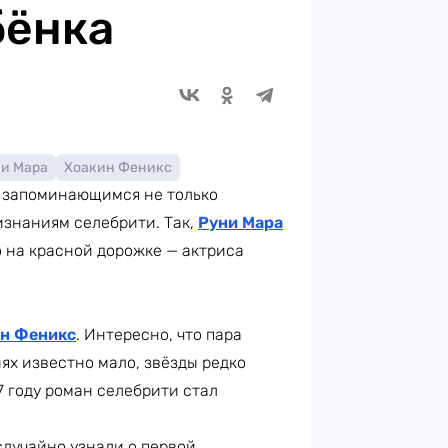
бёнка
и Мара
Хоакин Феникс
л запоминающимся не только
изнаниям селебрити. Так,
Руни Мара
 на красной дорожке — актриса
н Феникс
. Интересно, что пара
ях известно мало, звёзды редко
 году роман селебрити стал
случайно узнали о первой