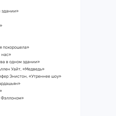
м здании»
»
 я похорошела»
з нас»
тва в одном здании»
ллен Уайт, «Медведь»
фер Энистон, «Утреннее шоу»
Кардашьян»
»
и Фэллоном»