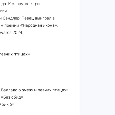
да. К слову, все три
гли.
 Сэндлер. Певец выиграл в
ом премии «Народная икона».
Awards 2024.
 певчих птицах»
 Баллада о змеях и певчих птицах»
 «Без обид»
Крик 6»