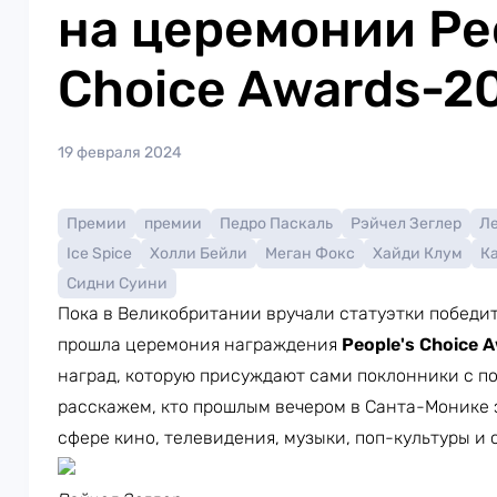
на церемонии Peo
Choice Awards-2
19 февраля 2024
Премии
премии
Педро Паскаль
Рэйчел Зеглер
Л
Ice Spice
Холли Бейли
Меган Фокс
Хайди Клум
К
Сидни Суини
Пока в Великобритании вручали статуэтки побед
прошла церемония награждения
People's Choice 
наград, которую присуждают сами поклонники с п
расскажем, кто прошлым вечером в Санта-Монике 
сфере кино, телевидения, музыки, поп-культуры и 