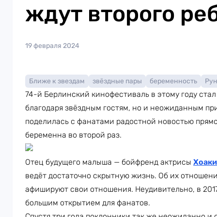
ждут второго ре
19 февраля 2024
Ближе к звездам
звёздные пары
беременность
Рун
74-й Берлинский кинофестиваль в этому году ста
благодаря звёздным гостям, но и неожиданным пр
поделилась с фанатами радостной новостью прямо
беременна во второй раз.
Отец будущего малыша — бойфренд актрисы
Хоаки
ведёт достаточно скрытную жизнь. Об их отношени
афишируют свои отношения. Неудивительно, в 2017
большим открытием для фанатов.
Спустя три года поклонники так же неожиданно и 