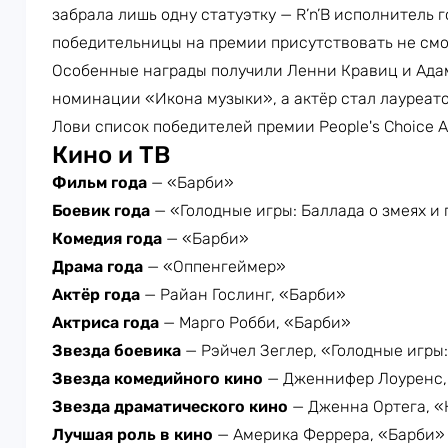
забрала лишь одну статуэтку — R’n’B исполнитель го
победительницы на премии присутствовать не смо
Особенные награды получили Ленни Кравиц и Адам
номинации «Икона музыки», а актёр стал лауреат
Лови список победителей премии People's Choice 
Кино и ТВ
Фильм года
— «Барби»
Боевик года
— «Голодные игры: Баллада о змеях и
Комедия года
— «Барби»
Драма года
— «Оппенгеймер»
Актёр года
— Райан Гослинг, «Барби»
Актриса года
— Марго Робби, «Барби»
Звезда боевика
— Рэйчел Зеглер, «Голодные игры:
Звезда комедийного кино
— Дженнифер Лоуренс,
Звезда драматического кино
— Дженна Ортега, «
Лучшая роль в кино
— Америка Феррера, «Барби»