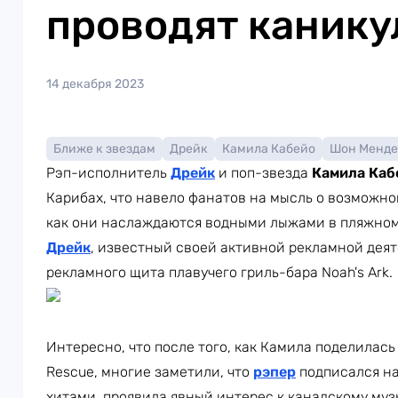
проводят канику
14 декабря 2023
Ближе к звездам
Дрейк
Камила Кабейо
Шон Менде
Рэп-исполнитель
Дрейк
и поп-звезда
Камила Каб
Карибах, что навело фанатов на мысль о возможн
как они наслаждаются водными лыжами в пляжном
Дрейк
, известный своей активной рекламной дея
рекламного щита плавучего гриль-бара Noah's Ark.
Интересно, что после того, как Камила поделилась
Rescue, многие заметили, что
рэпер
подписался на
хитами, проявила явный интерес к канадскому муз