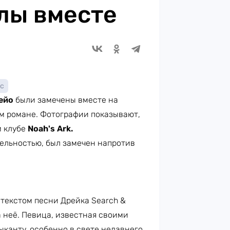
лы вместе
с
ейо
были замечены вместе на
ом романе. Фотографии показывают,
 клубе
Noah's Ark.
тельностью, был замечен напротив
 текстом песни Дрейка Search &
 неё. Певица, известная своими
ыканту, особенно в свете недавнего