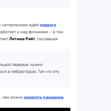
о с нетерпением ждём
первого
 работает и над фильмами — в том
итает
Летиша Райт
, сыгравшая
ольшой перерыв, нужно
ься в лабораторию. Так что это
о, чем можно
скрасить ожидание
.