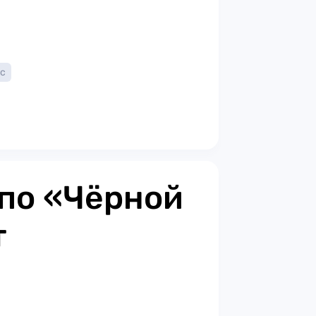
с
 по «Чёрной
т