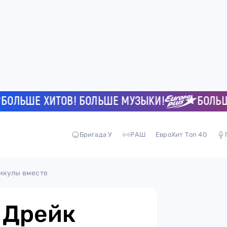
ЬШЕ ХИТОВ! БОЛЬШЕ МУЗЫКИ!
БОЛЬШЕ Х
Бригада У
РАШ
ЕвроХит Топ 40
икулы вместе
 Дрейк