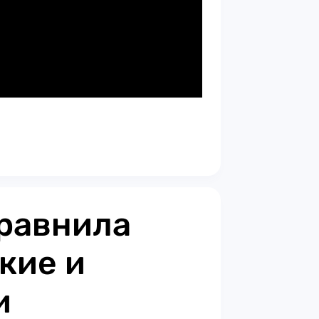
равнила
кие и
и