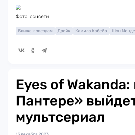
Фото: соцсети
Ближе к звездам
Дрейк
Камила Кабейо
Шон Менде
Eyes of Wakanda:
Пантере» выйде
мультсериал
13 декабря 2023