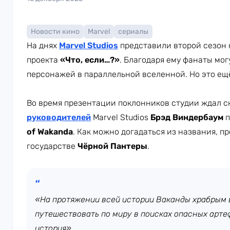
Новости кино
Marvel
сериалы
На днях
Marvel Studios
представили второй сезон
проекта
«Что, если…?»
. Благодаря ему фанаты мог
персонажей в параллельной вселенной. Но это ещ
Во время презентации поклонников студии ждал сю
руководителей
Marvel Studios
Брэд Виндербаум
п
of Wakanda
. Как можно догадаться из названия, п
государстве
Чёрной Пантеры
.
«На протяжении всей истории Ваканды храбрым
путешествовать по миру в поисках опасных артеф
история»,