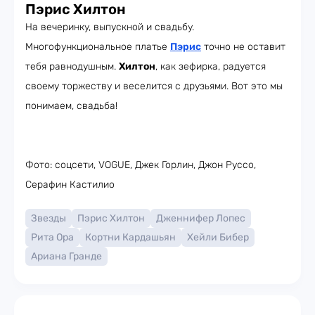
Пэрис Хилтон
На вечеринку, выпускной и свадьбу.
Многофункциональное платье
Пэрис
точно не оставит
тебя равнодушным.
Хилтон
, как зефирка, радуется
своему торжеству и веселится с друзьями. Вот это мы
понимаем, свадьба!
Фото: соцсети, VOGUE, Джек Горлин, Джон Руссо,
Серафин Кастилио
Звезды
Пэрис Хилтон
Дженнифер Лопес
Рита Ора
Кортни Кардашьян
Хейли Бибер
Ариана Гранде