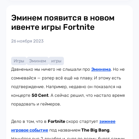
Эминем появится в новом
ивенте игры Fortnite
26 ноября 2023
Игры
Эминем
игры
Давненько мы ничего не слышали про
Эминема
. Но не
сомневайся — рэпер всё ещё на плаву. И этому есть
подтверждение. Например, недавно он показался на
концерте
50 Cent
. А сейчас решил, что настало время
порадовать и геймеров.
Дело в том, что в
Fortnite
скоро стартует
зимнее
игровое событие
под названием
The Big Bang
.
Начнётся оно 2 декабря и, судя по всему, будет самым