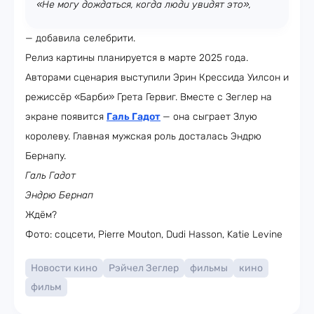
«Не могу дождаться, когда люди увидят это»,
— добавила селебрити.
Релиз картины планируется в марте 2025 года.
Авторами сценария выступили Эрин Крессида Уилсон и
режиссёр «Барби» Грета Гервиг. Вместе с Зеглер на
экране появится
Галь Гадот
— она сыграет Злую
королеву. Главная мужская роль досталась Эндрю
Бернапу.
Галь Гадот
Эндрю Бернап
Ждём?
Фото: соцсети, Pierre Mouton, Dudi Hasson, Katie Levine
Новости кино
Рэйчел Зеглер
фильмы
кино
фильм