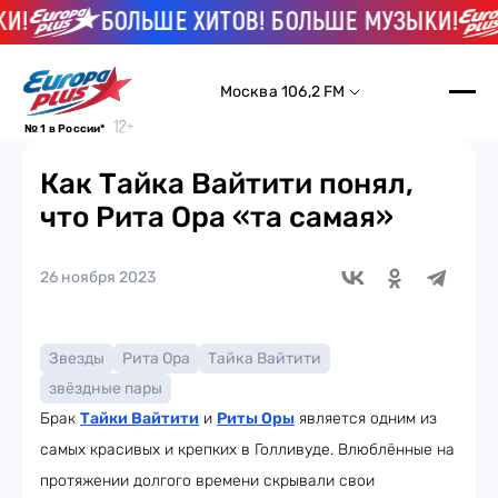
!
БОЛЬШЕ ХИТОВ! БОЛЬШЕ МУЗЫКИ!
Москва 106,2 FM
№ 1 в России*
Как Тайка Вайтити понял,
что Рита Ора «та самая»
26 ноября 2023
Звезды
Рита Ора
Тайка Вайтити
звёздные пары
Брак
Тайки Вайтити
и
Риты Оры
является одним из
самых красивых и крепких в Голливуде. Влюблённые на
протяжении долгого времени скрывали свои