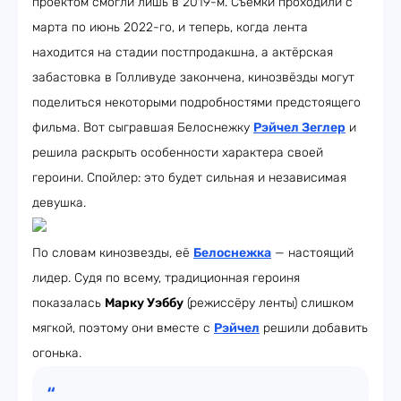
проектом смогли лишь в 2019-м. Съёмки проходили с
марта по июнь 2022-го, и теперь, когда лента
находится на стадии постпродакшна, а актёрская
забастовка в Голливуде закончена, кинозвёзды могут
поделиться некоторыми подробностями предстоящего
фильма. Вот сыгравшая Белоснежку
Рэйчел Зеглер
и
решила раскрыть особенности характера своей
героини. Спойлер: это будет сильная и независимая
девушка.
По словам кинозвезды, её
Белоснежка
— настоящий
лидер. Судя по всему, традиционная героиня
показалась
Марку Уэббу
(режиссёру ленты) слишком
мягкой, поэтому они вместе с
Рэйчел
решили добавить
огонька.