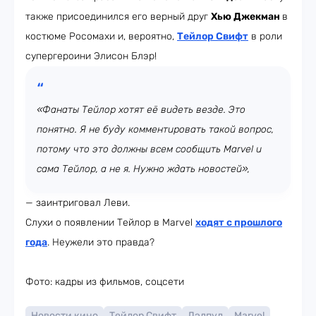
также присоединился его верный друг
Хью Джекман
в
костюме Росомахи и, вероятно,
Тейлор Свифт
в роли
супергероини Элисон Блэр!
«Фанаты Тейлор хотят её видеть везде. Это
понятно. Я не буду комментировать такой вопрос,
потому что это должны всем сообщить Marvel и
сама Тейлор, а не я. Нужно ждать новостей»,
— заинтриговал Леви.
Слухи о появлении Тейлор в Marvel
ходят с прошлого
года
. Неужели это правда?
Фото: кадры из фильмов, соцсети
Новости кино
Тейлор Свифт
Дэдпул
Marvel