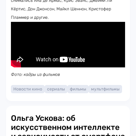
снимались Ана де Армас, Крис Эванс, Джейми Ли
Кёртис, Дон Джонсон, Майкл Шеннон, Кристофер
Пламмер и другие.
Фото: кадры из фильмов
Новости кино
сериалы
фильмы
мультфильмы
Ольга Ускова: об
искусственном интеллекте