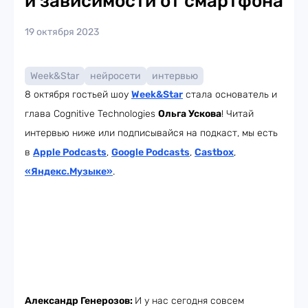
и зависимости от смартфона
19 октября 2023
Week&Star
нейросети
интервью
8 октября гостьей шоу
Week
&Star
стала основатель и
глава Cognitive Technologies
Ольга Ускова
! Читай
интервью ниже или подписывайся на подкаст, мы есть
в
Apple Podcasts
,
Google Podcasts
,
Castbox
,
«Яндекс.Музыке»
.
Александр Генерозов:
И у нас сегодня совсем