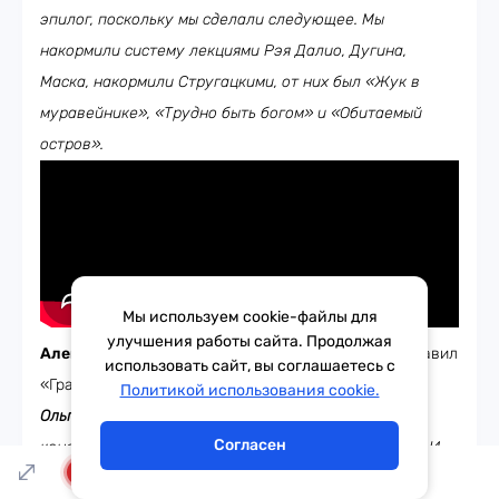
эпилог, поскольку мы сделали следующее. Мы
накормили систему лекциями Рэя Далио, Дугина,
Маска, накормили Стругацкими, от них был «Жук в
муравейнике», «Трудно быть богом» и «Обитаемый
остров».
Мы используем cookie-файлы для
улучшения работы сайта. Продолжая
Александр Генерозов:
Я бы, конечно же, сюда добавил
использовать сайт, вы соглашаетесь с
Тема дня
Гороскоп
«Град обреченный»…
Политикой использования cookie.
Ольга Ускова:
Нет, «Града» не ставили, нет. Хотя
Согласен
конечно, да, это было бы правильно, но не ставили. И
LIVE
вот потом задали ему вопросы о будущем, day