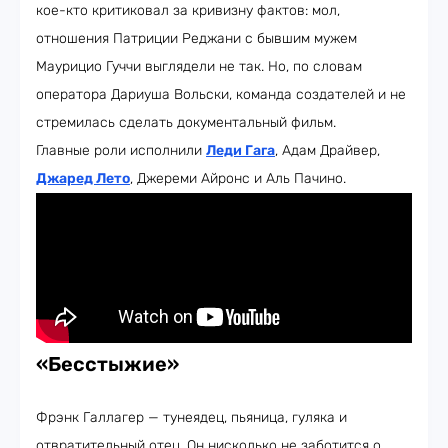
кое-кто критиковал за кривизну фактов: мол,
отношения Патриции Реджани с бывшим мужем
Маурицио Гуччи выглядели не так. Но, по словам
оператора Дариуша Вольски, команда создателей и не
стремилась сделать документальный фильм.
Главные роли исполнили
Леди Гага
, Адам Драйвер,
Джаред Лето
, Джереми Айронс и Аль Пачино.
«Бесстыжие»
Фрэнк Галлагер — тунеядец, пьяница, гуляка и
отвратительный отец. Он нисколько не заботится о