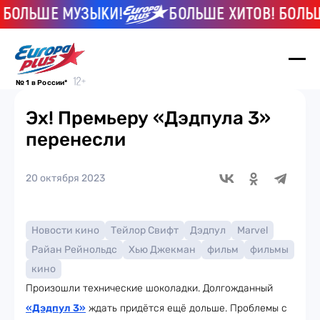
ЬШЕ МУЗЫКИ!
БОЛЬШЕ ХИТОВ! БОЛЬШЕ М
№ 1 в России*
Эх! Премьеру «Дэдпула 3»
перенесли
20 октября 2023
Новости кино
Тейлор Свифт
Дэдпул
Marvel
Райан Рейнольдс
Хью Джекман
фильм
фильмы
кино
Произошли технические шоколадки. Долгожданный
«Дэдпул 3»
ждать придётся ещё дольше. Проблемы с